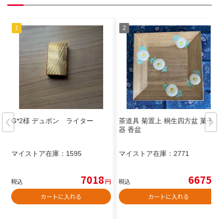
G*2様 デュポン ライター
茶道具 菊置上 桐生四方盆 菓子
器 香盆
マイストア在庫：
1595
マイストア在庫：
2771
7018
6675
税込
円
税込
円
カートに入れる
カートに入れる