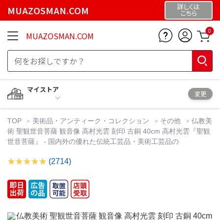
詳しくは
MUAZOSMAN.COM
こちら
0
MUAZOSMAN.COM
マイストア
変更
TOP
美術品・アンティーク・コレクション
その他
仏教美
術 聖観世音菩薩 観音像 高村光雲 刻印 古銅 40cm 高村光雲『聖観
世音菩薩』 - 国内外の優れた伝統工芸品・美術工芸品の
(2714)