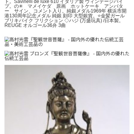
ト。Savinelli de luxe 610 イタリア製 ヴィンテージパイ
プ。の✳︎ マメイケダ 原画 ホットケーキ アンバタ
ー サイン、コメント入り。純銀メダル1969年 横浜市開
港130周年記念メダル 純銀 刻印 大型銀貨。⭐️金髪ガール
ブリキバイク フリクション ◇ハジ (万盛玩具) /日本製。
REUGE オルゴール36弁 3曲