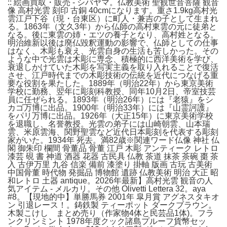
:: 絵画買取・販売 - シバヤマ。仏教美術 聖観世音菩薩 観音
像 高村光雲 刻印 古銅 40cmになります。重さ1.9kg高村光
雲江戸下谷（現・台東区）に町人・兼吉の子として生まれ
る。1863年（文久3年）から仏師の高村東雲の元に徒弟と
なる。後に東雲の姉・エツの養子となり、高村姓となる。
明治維新以後は廃仏毀釈運動の影響で、仏師としての仕事
はなく、木彫も衰え、光雲自身の生活も苦しかった。その
ような中で光雲は木彫に専念、積極的に西洋美術を学び、
衰退しかけていた木彫を写実主義を取り入れることで復活
させ、江戸時代までの木彫技術の伝統を近代につなげる重
要な役割を果たした。1889年（明治22年）から東京美術
学校に勤務、翌年に彫刻科教授、同年10月2日、帝室技芸
員に任ぜられる。1893年（明治26年）には『老猿』をシ
カゴ万博に出品。1900年（明治33年）には『山霊訶護』
をパリ万博に出品。1926年（大正15年）に東京美術学校
を退職し、名誉教授。光雲の弟子には山崎朝雲、山本瑞
雲、米原雲海、関野聖雲など近代日本彫刻を代表する彫刻
家がいた。1934年 死去。満82歳※関連ワード仏像 神社 仏
閣 御朱印 欄間 骨董品 骨董 江戸 木彫 アンティーク レトロ
漆芸 硯 書 神道 酒器 花器 古民具 仏教 茶道 抹茶 茶碗 棗 茶
入 古伊万里 九谷 信楽 備前 漆塗り 掛軸 版画 古玩 古美術
中国骨董 時代物 発掘品 博物館 遺跡 仏教美術 明治 大正 昭
和レトロ 土器 antique。2026年最新】高村光雲 観音の人
気アイテム - メルカリ。その他 Olivetti Lettera 32。aya
#8。【現地的中】単勝馬券 2001年 皐月賞 アグネスタキオ
ン 引退レース！。鋳鉄製 ティーポット ダークブラウン。
木製こけし まとめ売り（作家物4体と民芸品1体)。フラ
ンクリンミント 1978年度クック諸島プルーフ貨幣セッ