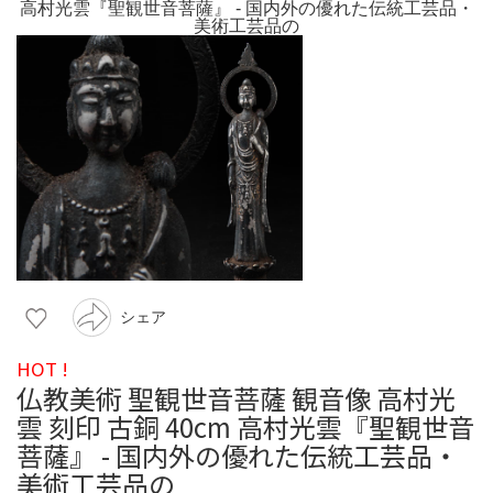
シェア
HOT !
仏教美術 聖観世音菩薩 観音像 高村光
雲 刻印 古銅 40cm 高村光雲『聖観世音
菩薩』 - 国内外の優れた伝統工芸品・
美術工芸品の