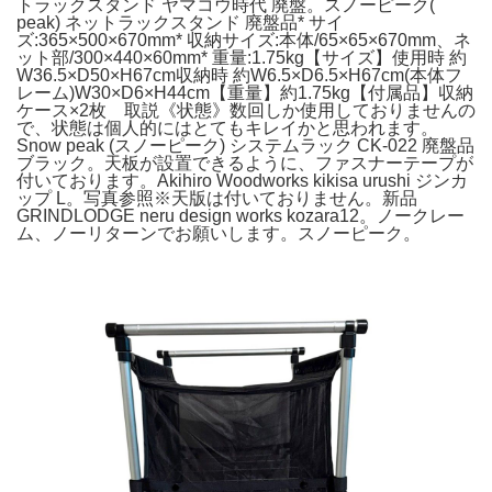
トラックスタンド ヤマコウ時代 廃盤。スノーピーク(
peak) ネットラックスタンド 廃盤品* サイ
ズ:365×500×670mm* 収納サイズ:本体/65×65×670mm、ネ
ット部/300×440×60mm* 重量:1.75kg【サイズ】使用時 約
W36.5×D50×H67cm収納時 約W6.5×D6.5×H67cm(本体フ
レーム)W30×D6×H44cm【重量】約1.75kg【付属品】収納
ケース×2枚 取説《状態》数回しか使用しておりませんの
で、状態は個人的にはとてもキレイかと思われます。
Snow peak (スノーピーク) システムラック CK-022 廃盤品
ブラック。天板が設置できるように、ファスナーテープが
付いております。Akihiro Woodworks kikisa urushi ジンカ
ップ L。写真参照※天版は付いておりません。新品
GRINDLODGE neru design works kozara12。ノークレー
ム、ノーリターンでお願いします。スノーピーク。