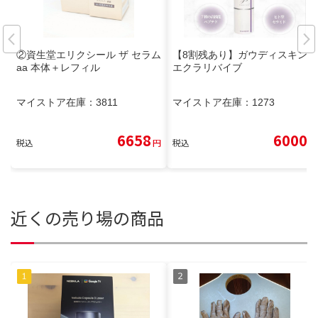
②資生堂エリクシール ザ セラム
【8割残あり】ガウディスキン
aa 本体＋レフィル
エクラリバイブ
マイストア在庫：
3811
マイストア在庫：
1273
6658
6000
税込
円
税込
円
近くの売り場の商品