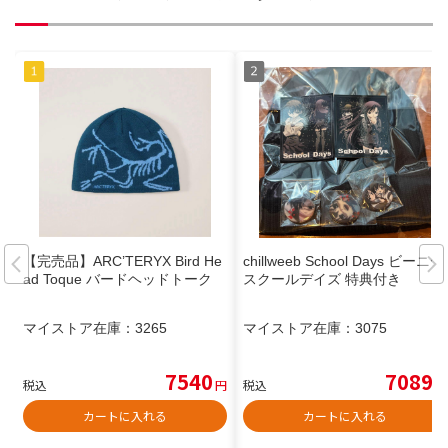
【完売品】ARC’TERYX Bird He
chillweeb School Days ビーニー
ad Toque バードヘッドトーク
スクールデイズ 特典付き
マイストア在庫：
3265
マイストア在庫：
3075
7540
7089
税込
円
税込
円
カートに入れる
カートに入れる