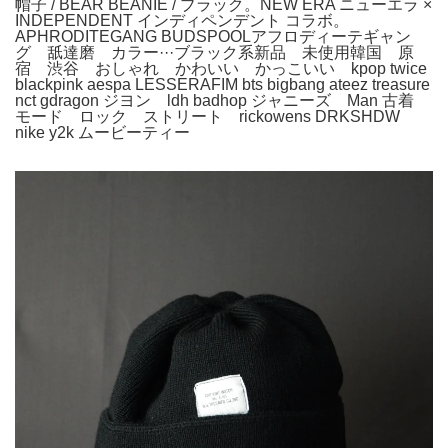
帽子 / BEAR BEANIE / ブラック。NEW ERA ニューエラ ×
INDEPENDENT インディペンデント コラボ。
APHRODITEGANG BUDSPOOLアフロディーテギャン
グ 舐達磨 カラー···ブラック系新品 未使用韓国 原
宿 渋谷 おしゃれ かわいい かっこいい kpop twice
blackpink aespa LESSERAFIM bts bigbang ateez treasure
nct gdragon ジヨン ldh badhop ジャニーズ Man 古着
モード ロック ストリート rickowens DRKSHDW
nike y2k ムービーティー