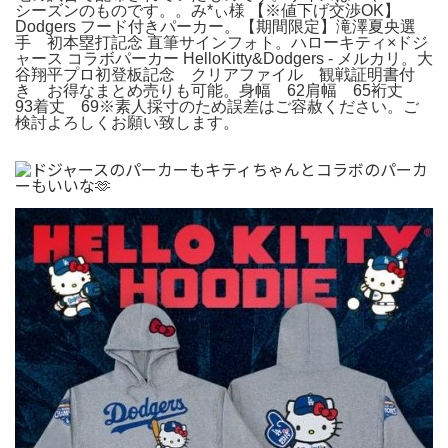
シーズンのものです。。み*ぃ様 【※値下げ交渉OK】
Dodgers フード付きパーカー。【期間限定】滝澤夏央選
手 初本塁打記念 直筆サインフォト。ハローキティ×ドジ
ャース コラボパーカー HelloKitty&Dodgers - メルカリ。大
谷翔平プロ初登板記念 クリアファイル 観戦証明書付
き お得なまとめ売りも可能。身幅 62肩幅 65裄丈
93着丈 69※素人採寸のため誤差はご容赦ください。ご
検討よろしくお願い致します。