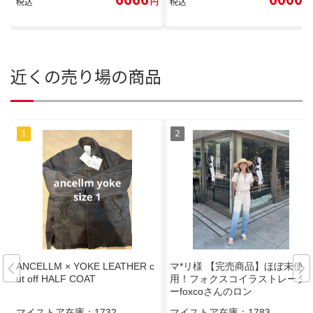
税込
円
税込
円
近くの売り場の商品
ANCELLM × YOKE LEATHER c
マ*リ様 【完売商品】ほぼ未使
ut off HALF COAT
用！フォクスコイラストレータ
ーfoxcoさんのロン
マイストア在庫：
1732
マイストア在庫：
1783