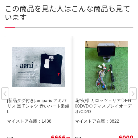
この商品を見た人はこんな商品も見て
います
[新品タグ付き]amiparis アミパ
花*火様 カロッツェリア◇FH-74
リス 黒 Tシャツ 赤いハート刺繍
00DVD◇ディスプレイオーディ
L
オ/CD/D
マイストア在庫：
1438
マイストア在庫：
3822
6666
6000