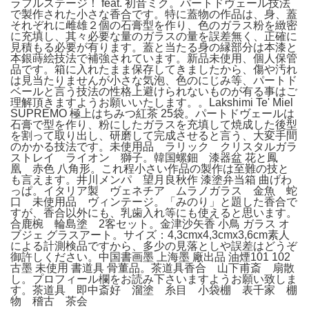
ラフルステージ！ feat. 初音ミク。パートドヴェール技法
で製作された小さな香合です。特に蓋物の作品は、身、蓋
それぞれに雌雄２個の石膏型を作り、色のガラス粉を緻密
に充填し、其々必要な量のガラスの量を誤差無く、正確に
見積もる必要が有ります。蓋と当たる身の縁部分は本漆と
本銀蒔絵技法で補強されています。新品未使用、個人保管
品です。箱に入れたまま保存してきましたから、傷や汚れ
は見当たりませんが小さな気泡、色のにじみ等、パートド
ベールと言う技法の性格上避けられないものが有る事はご
理解頂きますようお願いいたします。。Lakshimi Te' Miel
SUPREMO 極上はちみつ紅茶 25袋。パートドヴェールは
石膏で型を作り、粉にしたガラスを充填して焼成した後型
を割って取り出し、研磨して完成させると言う、大変手間
のかかる技法です。未使用品 ラリック クリスタルガラ
ストレイ ライオン 獅子。韓国螺鈿 漆器盆 花と鳳
凰 赤色 八角形。これ程小さい作品の製作は至難の技と
も言えます。井川メンパ 望月良秋作 漆塗弁当箱 曲げわ
っぱ。イタリア製 ヴェネチア ムラノガラス 金魚 蛇
口 未使用品 ヴィンテージ。「みのり」と題した香合で
すが、香合以外にも、乳歯入れ等にも使えると思います。
合鹿椀 輪島塗 2客セット。金津沙矢香 小鳥 ガラス オ
ブジェ グラスアート。サイズ：4,3cmx4,3cmx3,6cm素人
による計測検品ですから、多少の見落としや誤差はどうぞ
御許しください。中国書画墨 上海墨 廠出品 油煙101 102
古墨 未使用 書道具 骨董品。茶道具香合 山下甫斎 扇散
し。プロフィール欄をお読み下さいますようお願い致しま
す。茶道具 即中斎好 溜塗 糸目 小袋棚 表千家 棚
物 稽古 茶会