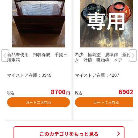
新品未使用 飛騨春慶 手提三
希少 輪島塗 慶塚作 蓋付
段重箱
き 汁椀 吸物椀 ペア
マイストア在庫：
3945
マイストア在庫：
4207
8700
6902
税込
円
税込
円
カートに入れる
カートに入れる
このカテゴリをもっと見る