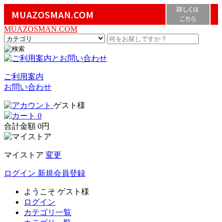
詳しくは
MUAZOSMAN.COM
こちら
MUAZOSMAN.COM
ご利用案内
お問い合わせ
ゲスト様
0
合計金額
0円
マイストア
変更
ログイン
新規会員登録
ようこそ
ゲスト様
ログイン
カテゴリ一覧