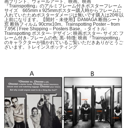
画プリント、ウォールアート、映画。映画
『Trainspotting』のアルミフレーム付きポスターフレーム
サイズ 665mm x 925mmポスター購入時からフレームに
入れていたためポスターダメージは無いです購入は20年以
上前になります。【開封・未使用】DAMAGA 断熱シート
窓 断熱フィルム 90cmx10m。Trainspotting Poster – from
7.95€ | Free Shipping – Posters Base。- タイトル:
Trainspotting ポスター- デザイン: 映画ポスター- サイズ: フ
レーム付き- フレームの色: 黒- 特徴: 映画『Trainspotting』
のキャラクターが描かれているご覧いただきありがとうご
ざいます。トレインスポッティング