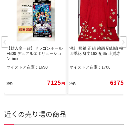
【封入率一致】ドラゴンボール
深紅 振袖 正絹 縮緬 駒刺繍 桜
FB09 デュアルエボリューショ
四季花 身丈162 裄65 上質赤
ン box
マイストア在庫：
1690
マイストア在庫：
1708
7125
6375
税込
円
税込
円
近くの売り場の商品