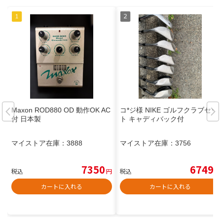
Maxon ROD880 OD 動作OK AC
コ*ジ様 NIKE ゴルフクラブセッ
付 日本製
ト キャディバック付
マイストア在庫：
3888
マイストア在庫：
3756
7350
6749
税込
円
税込
円
カートに入れる
カートに入れる