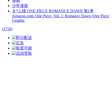
漫画
少年漫画
き*ん様 ONE PIECE ROMANCE DAWN 第1巻
Amazon.com: One Piece, Vol. 1: Romance Dawn (One Piece
Graphic
(2718)