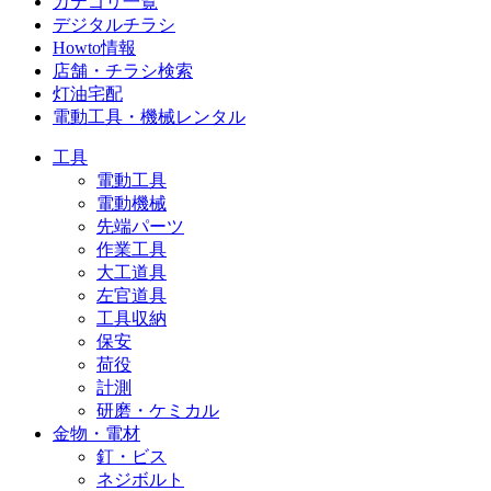
カテゴリ一覧
デジタルチラシ
Howto情報
店舗・チラシ検索
灯油宅配
電動工具・機械レンタル
工具
電動工具
電動機械
先端パーツ
作業工具
大工道具
左官道具
工具収納
保安
荷役
計測
研磨・ケミカル
金物・電材
釘・ビス
ネジボルト