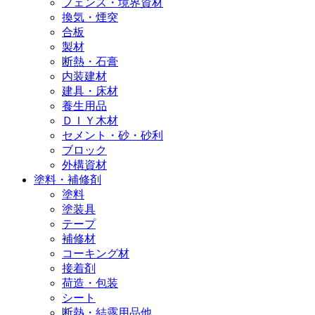
フェンス・境界資材
換気・煙突
合板
製材
断熱・石膏
内装建材
建具・床材
養生用品
ＤＩＹ木材
セメント・砂・砂利
ブロック
外構資材
塗料・補修剤
塗料
塗装具
テープ
補修材
コーキング材
接着剤
荷造・包装
シート
断熱・結露用品他