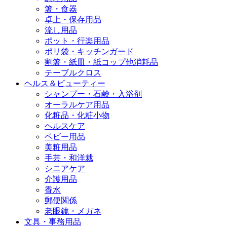
箸・食器
卓上・保存用品
流し用品
ポット・行楽用品
ポリ袋・キッチンガード
割箸・紙皿・紙コップ他消耗品
テーブルクロス
ヘルス＆ビューティー
シャンプー・石鹸・入浴剤
オーラルケア用品
化粧品・化粧小物
ヘルスケア
ベビー用品
美粧用品
手芸・和洋裁
シニアケア
介護用品
香水
郵便関係
老眼鏡・メガネ
文具・事務用品