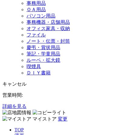
事務用品
ＯＡ用品
パソコン用品
事務機器・店舗用品
オフィス家具・収納
ファイル
ノート・伝票・封筒
慶弔・賞状用品
筆記・学童用品
ルーペ・拡大鏡
喫煙具
ＤＩＹ書籍
キャンセル
営業時間:
詳細を見る
マイストア
変更
TOP