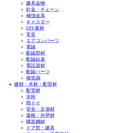
建具金物
針金・チェーン
補強金具
キャスター
DIY素材
安全
エアコンパーツ
電線
配線部材
配線結束
電設資材
配線パーツ
換気扇
建材・木材・配管材
配管材
水栓
雨ドイ
安全・足場材
屋根・外壁材
構造鋼材
ドア窓・建具