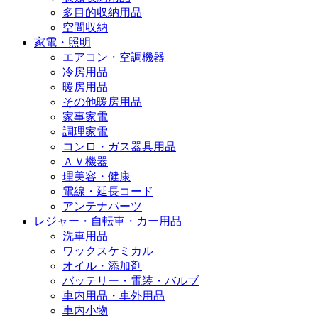
多目的収納用品
空間収納
家電・照明
エアコン・空調機器
冷房用品
暖房用品
その他暖房用品
家事家電
調理家電
コンロ・ガス器具用品
ＡＶ機器
理美容・健康
電線・延長コード
アンテナパーツ
レジャー・自転車・カー用品
洗車用品
ワックスケミカル
オイル・添加剤
バッテリー・電装・バルブ
車内用品・車外用品
車内小物