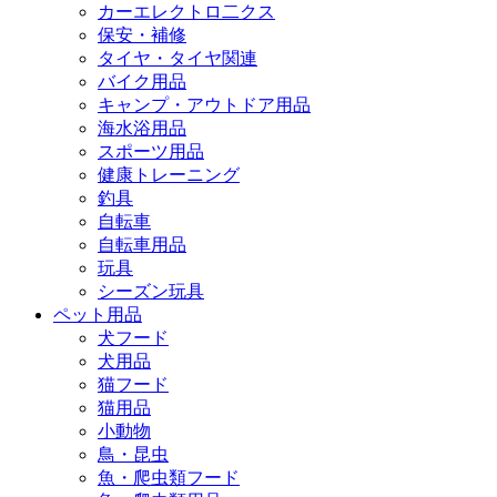
カーエレクトロ二クス
保安・補修
タイヤ・タイヤ関連
バイク用品
キャンプ・アウトドア用品
海水浴用品
スポーツ用品
健康トレーニング
釣具
自転車
自転車用品
玩具
シーズン玩具
ペット用品
犬フード
犬用品
猫フード
猫用品
小動物
鳥・昆虫
魚・爬虫類フード