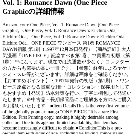
Vol. 1: Romance Dawn (One Piece
Graphicの詳細情報
Amazon.com: One Piece, Vol. 1: Romance Dawn (One Piece
Graphic。One Piece, Vol. 1: Romance Dawn: Eiichiro Oda,
Eiichiro Oda。One Piece, Vol. 1: Romance Dawn: Eiichiro Oda,
Eiichiro Oda。ONE PIECE ワンピース 第1巻 ROMANCE
DAWN初版 第1刷（1997年12月29日発行）【商品詳細】大人
気漫画「ONE PIECE」記念すべき第1巻、**貴重な初版（第
1刷）**になります。現在では流通数が少なく、コレクター
の方からも需要の高い一冊です。【状態】経年によるヤケ・
シミ・スレ等がございます。詳細は画像をご確認ください。
【おすすめポイント】・1997年発行の初版（第1刷）・ワン
ピース原点となる貴重な1冊・コレクション・保存用として
もおすすめ【発送】防水対策を行い、丁寧に梱包して発送い
たします。※中古品・長期保管品にご理解ある方のみご購入
をお願いいたします。■Item DetailsThis is the very first volume
of the globally popular manga “ONE PIECE.”It is a rare First
Edition, First Printing copy, making it highly desirable among
collectors.Due to its age and limited availability, this item has
become increasingly difficult to obtain.■ConditionThis is a pre-
owned item with signs of age, including yellowing, minor stains,