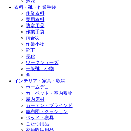
造花
衣料・靴・作業手袋
作業衣料
実用衣料
防寒用品
作業手袋
雨合羽
作業小物
靴下
長靴
ワークシューズ
一般靴、小物
傘
インテリア・家具・収納
ホームデコ
カーペット・室内敷物
屋内床材
カーテン・ブラインド
座布団・クッション
ベッド・寝具
こたつ用品
衣類収納用品