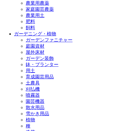
農業用農薬
家庭園芸農薬
農業用土
肥料
飼料
ガーデニング・植物
ガーデンファニチャー
庭園資材
屋外床材
ガーデン装飾
鉢・プランター
用土
育成園芸用品
土農具
刈払機
噴霧器
園芸機器
散水用品
雪かき用品
植物
種