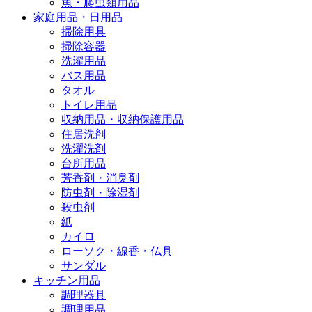
魚・爬虫類用品
家庭用品・日用品
掃除用具
掃除容器
洗濯用品
バス用品
タオル
トイレ用品
収納用品・収納保護用品
住居洗剤
洗濯洗剤
台所用品
芳香剤・消臭剤
防虫剤・除湿剤
殺虫剤
紙
カイロ
ローソク・線香・仏具
サンダル
キッチン用品
調理器具
調理用品