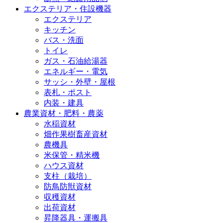
エクステリア・住設機器
エクステリア
キッチン
バス・洗面
トイレ
ガス・石油給湯器
エネルギー・電気
サッシ・外壁・屋根
表札・ポスト
内装・建具
農業資材・肥料・農薬
水稲資材
畑作果樹畜産資材
農機具
米保管・精米機
ハウス資材
支柱（栽培）
防鳥防獣資材
収穫資材
出荷資材
昇降器具・運搬具