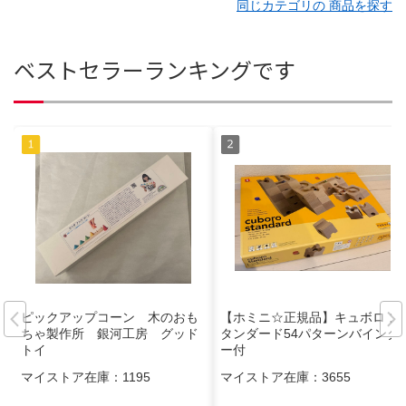
同じカテゴリの 商品を探す
ベストセラーランキングです
ピックアップコーン 木のおも
【ホミニ☆正規品】キュボロ ス
ちゃ製作所 銀河工房 グッド
タンダード54パターンバインダ
トイ
ー付
マイストア在庫：
1195
マイストア在庫：
3655