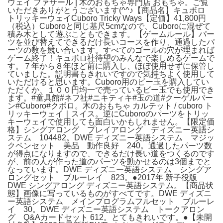
ウェイ ファサール | 木のおもちゃ専門店 おもちゃ。ご覧
いただきありがとうございます(^^♪【商品名】キュボロ
トリッキーウェイCuboro Tricky Ways【定価】41,800円
（税込）Cuboroと同じ基尺5cmなので、Cuboroに混ぜて
積み木として遊ぶこともできます。【ゲームルール】パー
ツを並び替えてできるだけ長いコースを作り、通過したパ
ーツの数を競い合います。すべてのゴールの穴が埋まれば
ゲーム終了！キュボロ社待望のみんなで楽しめるゲームで
す。７年から８年ほど前に購入し、ほぼ使用せずに保管し
ていました。説明書もきれいですので気持ちよく使用して
いただけると思います。Cuboro用のビー玉を購入してい
ただくか、１００円均一で売っているビー玉でも使用でき
ます。#童具館#ネフ社#ニキティキ#玉の道#クーゲルバー
ン#Cuboro#クボロ。木のおもちゃ カルテット / cuboro ト
リッキーウェイ｜スイス。逆にCuboroのパーツをトリッ
キーウェイで使用しても面白いかもしれません。【限定価
格】シングアロング プレイアロング ディズニー英語シ
ステム 104482。DWE ディズニー英語システム マジッ
クペンセット 美品 動作良好 240。通過したパーツ数
が得点になりますので、できるだけ長い道をつくるのです
が、前の人が作った道のパーツを動かせるのは3個までと
なっています。DWE ディズニー英語システム シングア
ロングセット ブルーレイ 823。●2017年 新子役版
DWE シングアロング ディズニー英語システム。【商品状
態】画像に写っているものがすべてです。DWE ディズニ
ー英語システム メインプログラムフルセット ブルーレ
イ 30。DWE ディズニー英語システム トークアロン
グ Q&Aカードセット 612。とてもきれいです。●【未開