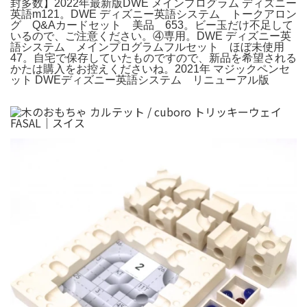
封多数】2022年最新版DWE メインプログラム ディズニー
英語m121。DWE ディズニー英語システム トークアロン
グ Q&Aカードセット 美品 653。ビー玉だけ不足して
いるので、ご注意ください。④専用。DWE ディズニー英
語システム メインプログラムフルセット ほぼ未使用
47。自宅で保存していたものですので、新品を希望される
かたは購入をお控えくださいね。2021年 マジックペンセ
ット DWEディズニー英語システム リニューアル版