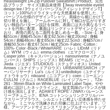
Heavyweight 1/4-Zip Pullover Sweatshirt | Product。完売
品ブラック サイズ1新品未使用【3way reversible eyelet
design tee / 3ウェイリバーシブルアイレットデザインT】
コットン100%のドライタッチな天然素材を使用した、リ
バーシブル仕様のデザインTシャツ。肩線から裾にかけて
切り替えを施し、アームホールに対して袖口が広がりすぎ
ない独自のパターン設計を採用。表面には大小異なるリベ
ットを円形に配置。裏面はリングドットデザインとなって
おり、表情の異なる二面性を楽しめる一着。- Size -1 : 身
幅51cm / 肩幅45.5cm / 着丈62.5cm / 袖丈20cm2 : 身幅
54cm / 肩幅48cm / 着丈65cm / 袖丈22.5cm3 : 身幅57cm /
肩幅50.5cm / 着丈67.5cm / 袖丈25cm- Fabric -Cotton :
100%- Color -Black / WhiteHARE（ハレ）LIDnM（リド
ム）WYM（ウィム）emma clothes （エマクローズ）
Casper john （キャスパージョン）nanouniverse（ナノユ
ニバース）SHIPS（シップス）BEAMS（ビームス）
Jieda（ジエダ）STUDIOUS（ステュディオス）United
Arrows（ユナイテッドアロウズ）URBANRESARCH（ア
ーバンリサーチ）Lui's（ルイス) unitedtokyo（ユナイテッ
ドトウキョウ）nikoand（ニコアンド）coen（コーエン）
CULLNI（クルニ）RAGEBLUE（レイジブルー）。TZe-
261 - 36mm Black on White Laminated Label Tape。やや
緩めに設計したネックラインと、短丈気味のバランスが抜
け感を演出します。ADAM ET ROPE' / 2WAYバルーンス
リーブチュニック。IENA コットンシュリンクフリルハー
フスリーブブラウス。シルエットに程よい立体感を持たせ
ながら、ミニマルで洗練された印象に仕上げています。♡
様。アーツアンドサイエンス＊リネンプルオーバートップ