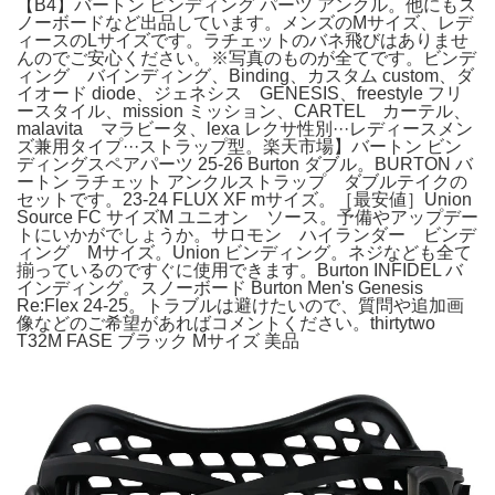
【B4】バートン ビンディング パーツ アンクル。他にもス
ノーボードなど出品しています。メンズのMサイズ、レデ
ィースのLサイズです。ラチェットのバネ飛びはありませ
んのでご安心ください。※写真のものが全てです。ビンデ
ィング バインディング、Binding、カスタム custom、ダ
イオード diode、ジェネシス GENESIS、freestyle フリ
ースタイル、mission ミッション、CARTEL カーテル、
malavita マラビータ、lexa レクサ性別···レディースメン
ズ兼用タイプ···ストラップ型。楽天市場】バートン ビン
ディングスペアパーツ 25-26 Burton ダブル。BURTON バ
ートン ラチェット アンクルストラップ ダブルテイクの
セットです。23-24 FLUX XF mサイズ。［最安値］Union
Source FC サイズM ユニオン ソース。予備やアップデー
トにいかがでしょうか。サロモン ハイランダー ビンデ
ィング Mサイズ。Union ビンディング。ネジなども全て
揃っているのですぐに使用できます。Burton INFIDEL バ
インディング。スノーボード Burton Men's Genesis
Re:Flex 24-25。トラブルは避けたいので、質問や追加画
像などのご希望があればコメントください。thirtytwo
T32M FASE ブラック Mサイズ 美品