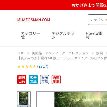
おかげさまで開設2
MUAZOSMAN.COM
カテゴリ一
デジタルチラ
Howto情
覧
シ
報
TOP
美術品・アンティーク・コレクション
版画
【夜ノみつき】紫魂 ME版 アールジュネス / アールビバン
(2717)