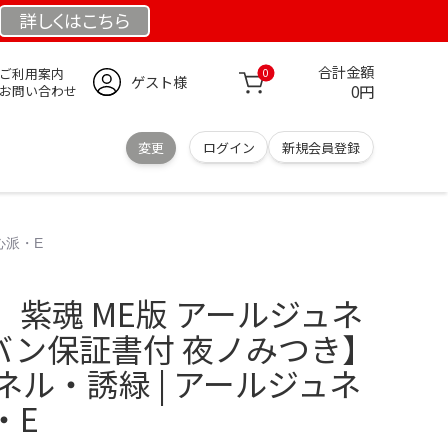
詳しくは
こちら
合計金額
ご利用案内
0
ゲスト様
0円
お問い合わせ
変更
ログイン
新規会員登録
心派・E
紫魂 ME版 アールジュネ
ビバン保証書付 夜ノみつき】
ネル・誘緑 | アールジュネ
・E