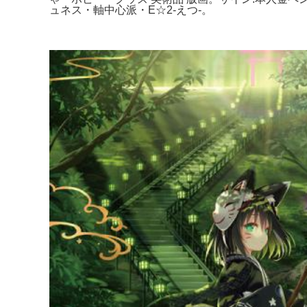
ュネス・軸中心派・E☆2-えつ-。