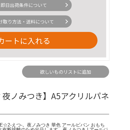
即日出荷条件について
け取り方法・送料について
カートに入れる
欲しいものリストに追加
付 夜ノみつき】A5アクリルパネ
☆2-えつ-。夜ノみつき 華色 アールビバン おもち
:有断捨離のため出品します。夜ノみつき | アールジ