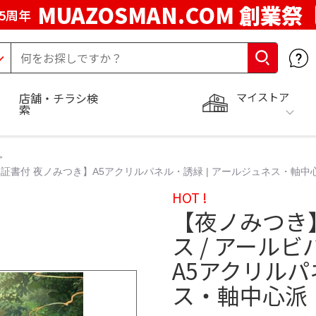
MUAZOSMAN.COM 創業祭
5周年
マイストア
店舗・チラシ検
索
保証書付 夜ノみつき】A5アクリルパネル・誘緑 | アールジュネス・軸中
HOT !
【夜ノみつき】
ス / アール
A5アクリルパ
ス・軸中心派