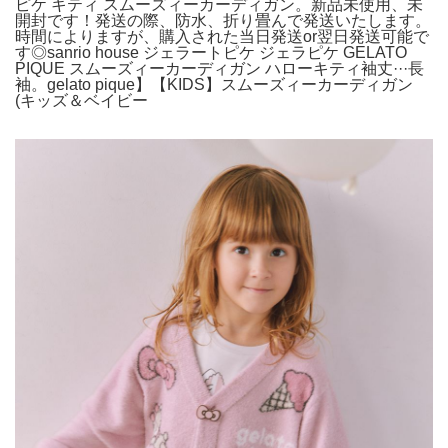
ピケ キティ スムーズィーカーディガン。新品未使用、未
開封です！発送の際、防水、折り畳んで発送いたします。
時間によりますが、購入された当日発送or翌日発送可能で
す◎sanrio house ジェラートピケ ジェラピケ GELATO
PIQUE スムーズィーカーディガン ハローキティ袖丈···長
袖。gelato pique】【KIDS】スムーズィーカーディガン
(キッズ＆ベイビー