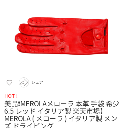
シェア
HOT !
美品❗️MEROLAメローラ 本革 手袋 希少
6.5 レッド イタリア製 楽天市場】
MEROLA ( メローラ ) イタリア製 メン
ズ ドライビング