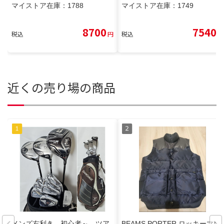
マイストア在庫：
1788
マイストア在庫：
1749
8700
7540
税込
円
税込
円
近くの売り場の商品
メンズ右利き 初心者～ ツア
BEAMS PORTER ロッキーマウ