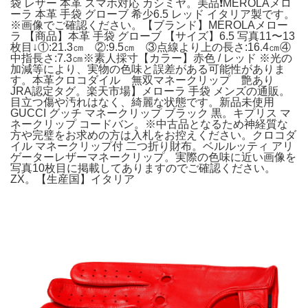
袋 レザー 本革 スマホ対応 カシミヤ。美品❗️MEROLAメロ
ーラ 本革 手袋 グローブ 希少6.5 レッド イタリア製です。
※画像でご確認ください。【ブランド】MEROLAメロー
ラ 【商品】本革 手袋 グローブ 【サイズ】6.5 写真11〜13
枚目↓①:21.3㎝ ②:9.5㎝ ③点線より上の長さ:16.4㎝④
中指長さ:7.3㎝※素人採寸【カラー】赤色 / レッド ※光の
加減等により、実物の色味と誤差がある可能性がありま
す。本革クロコダイル 無双マネークリップ 艶あり
JRA認定タグ。楽天市場】メローラ 手袋 メンズの通販。
目立つ傷や汚れはなく、綺麗な状態です。新品未使用
GUCCI グッチ マネークリップ ブラック 黒。キプリス マ
ネークリップ コードバン。※中古品となるため神経質な
方や完璧をお求めの方は入札をお控えください。クロコダ
イル マネークリップ付 二つ折り財布。ベルルッティ アリ
ゲーターレザーマネークリップ。実際の色味に近い画像を
写真10枚目に掲載してありますのでご確認ください。
ZX。【生産国】イタリア