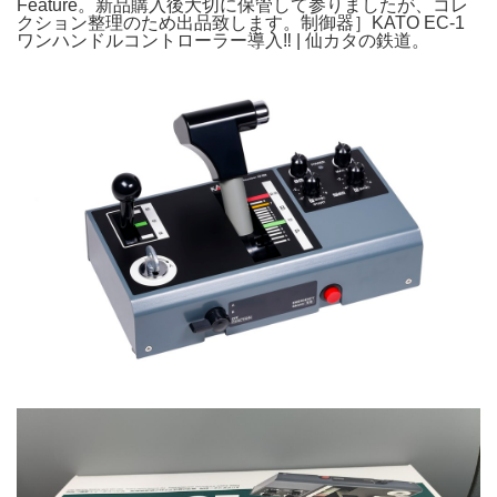
Feature。新品購入後大切に保管して参りましたが、コレ
クション整理のため出品致します。制御器］KATO EC-1
ワンハンドルコントローラー導入‼️ | 仙カタの鉄道。