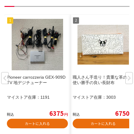
Pioneer carrozzeria GEX-909D
職人さん手造り！貴重な革の、
TV 地デジチューナー
使い勝手の良い長財布
マイストア在庫：
1191
マイストア在庫：
3003
6375
6750
税込
円
税込
円
カートに入れる
カートに入れる