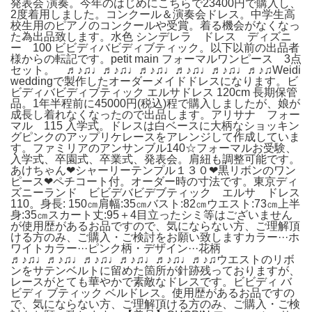
発表会 演奏。今年のはじめにこちらで23400円で購入し、
2度着用しました。コンクール＆演奏会ドレス。中学生高
校生用のピアノのコンクールや受賞。着る機会がなくなっ
た為出品致します。水色 シンデレラ ドレス ディズニ
ー 100 ビビディバビディブティック。以下以前の出品者
様からの転記です。petit main フォーマルワンピース 3点
セット。 ♬♪♫♩♬♪♫♩♬♪♫♩♬♪♫♩♬♪♫♩♬♪♫Weidi
weddingで製作したオーダーメイドドレスになります。ビ
ビディバビディブティック エルサドレス 120cm 長期保管
品。1年半程前に45000円(税込)程で購入しましたが、娘が
成長し着れなくなったので出品します。アリサナ フォー
マル 115 入学式。ドレスは白ベースに大柄なショッキン
グピンクのアップリケレースをアレンジして作成していま
す。ファミリアのアンサンブル140☆フォーマルお受験、
入学式、卒園式、卒業式、発表会。肩紐も調整可能です。
あけちゃん❤︎シャーリーテンプル１３０❤︎黒リボンのワン
ピース❤︎ペチコート付。オーダー時の寸法です。東京ディ
ズニーランド ビビデバビデブティック エルサ ドレス
110。身長: 150㎝肩幅:35㎝バスト:82㎝ウエスト:73㎝上半
身:35㎝スカート丈:95＋4目立ったシミ等はございません
が使用歴があるお品ですので、気にならない方、ご理解頂
ける方のみ、ご購入・ご検討をお願い致しますカラー···ホ
ワイトカラー···ピンク柄・デザイン···花柄
♬♪♫♩♬♪♫♩♬♪♫♩♬♪♫♩♬♪♫♩♬♪♫ウエストのリボ
ンをサテンベルトに留めた箇所が針跡残っておりますが、
レースがとても華やかで素敵なドレスです。ビビディ バ
ビディ ブティック ベルドレス。使用歴があるお品ですの
で、気にならない方、ご理解頂ける方のみ、ご購入・ご検