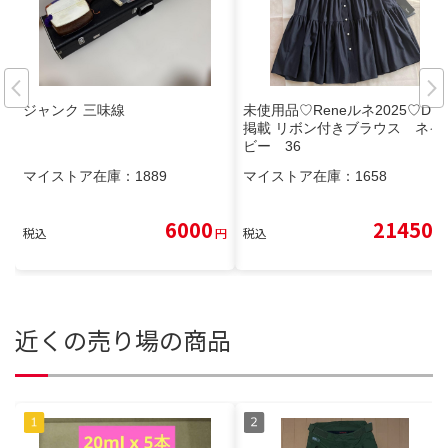
ジャンク 三味線
未使用品♡Reneルネ2025♡DM
掲載 リボン付きブラウス ネイ
ビー 36
マイストア在庫：
1889
マイストア在庫：
1658
6000
21450
税込
円
税込
円
近くの売り場の商品