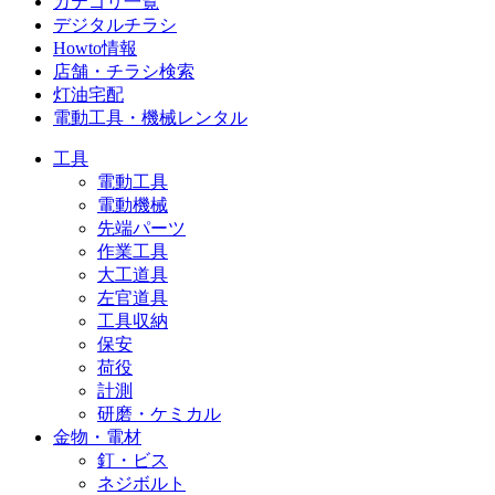
カテゴリ一覧
デジタルチラシ
Howto情報
店舗・チラシ検索
灯油宅配
電動工具・機械レンタル
工具
電動工具
電動機械
先端パーツ
作業工具
大工道具
左官道具
工具収納
保安
荷役
計測
研磨・ケミカル
金物・電材
釘・ビス
ネジボルト