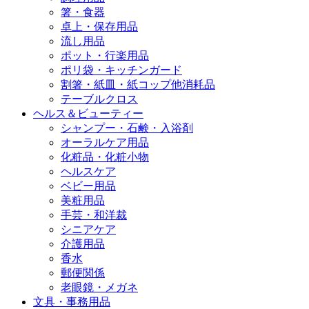
箸・食器
卓上・保存用品
流し用品
ポット・行楽用品
ポリ袋・キッチンガード
割箸・紙皿・紙コップ他消耗品
テーブルクロス
ヘルス＆ビューティー
シャンプー・石鹸・入浴剤
オーラルケア用品
化粧品・化粧小物
ヘルスケア
ベビー用品
美粧用品
手芸・和洋裁
シニアケア
介護用品
香水
郵便関係
老眼鏡・メガネ
文具・事務用品