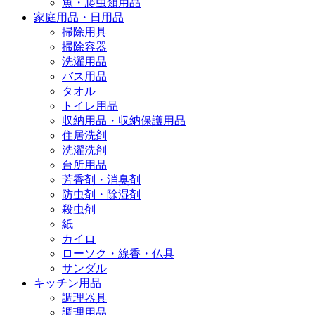
魚・爬虫類用品
家庭用品・日用品
掃除用具
掃除容器
洗濯用品
バス用品
タオル
トイレ用品
収納用品・収納保護用品
住居洗剤
洗濯洗剤
台所用品
芳香剤・消臭剤
防虫剤・除湿剤
殺虫剤
紙
カイロ
ローソク・線香・仏具
サンダル
キッチン用品
調理器具
調理用品