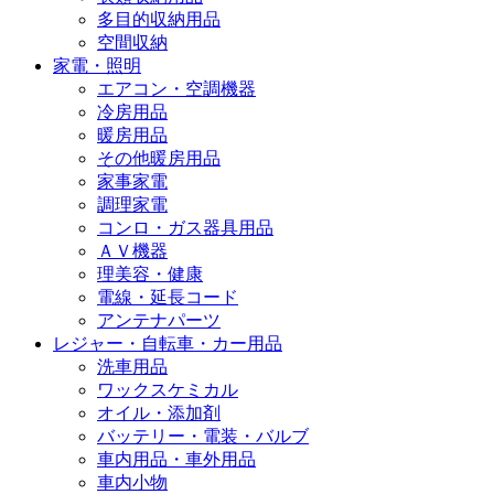
多目的収納用品
空間収納
家電・照明
エアコン・空調機器
冷房用品
暖房用品
その他暖房用品
家事家電
調理家電
コンロ・ガス器具用品
ＡＶ機器
理美容・健康
電線・延長コード
アンテナパーツ
レジャー・自転車・カー用品
洗車用品
ワックスケミカル
オイル・添加剤
バッテリー・電装・バルブ
車内用品・車外用品
車内小物