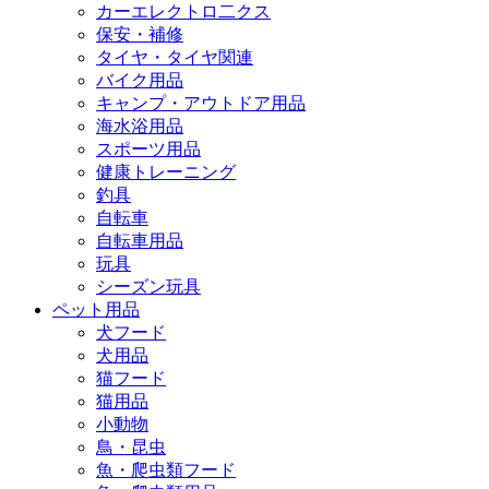
カーエレクトロ二クス
保安・補修
タイヤ・タイヤ関連
バイク用品
キャンプ・アウトドア用品
海水浴用品
スポーツ用品
健康トレーニング
釣具
自転車
自転車用品
玩具
シーズン玩具
ペット用品
犬フード
犬用品
猫フード
猫用品
小動物
鳥・昆虫
魚・爬虫類フード