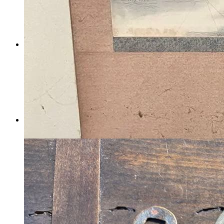
30年式 銃剣 レプリカ 模
造 小倉造兵廠
マイストア在庫：
2785
税込
52999
円
カートに入れる
模造刀 大小2本セット 重さ
大刀1200g、小刀700g下緒解
け 並上
マイストア在庫：
2883
税込
6000
円
カートに入れる