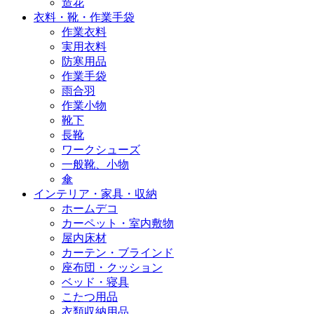
造花
衣料・靴・作業手袋
作業衣料
実用衣料
防寒用品
作業手袋
雨合羽
作業小物
靴下
長靴
ワークシューズ
一般靴、小物
傘
インテリア・家具・収納
ホームデコ
カーペット・室内敷物
屋内床材
カーテン・ブラインド
座布団・クッション
ベッド・寝具
こたつ用品
衣類収納用品