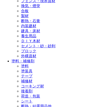
フェンス・境界資材
換気・煙突
合板
製材
断熱・石膏
内装建材
建具・床材
養生用品
ＤＩＹ木材
セメント・砂・砂利
ブロック
外構資材
塗料・補修剤
塗料
塗装具
テープ
補修材
コーキング材
接着剤
荷造・包装
シート
断熱・結露用品他