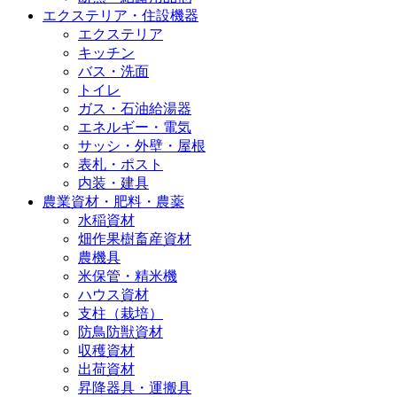
エクステリア・住設機器
エクステリア
キッチン
バス・洗面
トイレ
ガス・石油給湯器
エネルギー・電気
サッシ・外壁・屋根
表札・ポスト
内装・建具
農業資材・肥料・農薬
水稲資材
畑作果樹畜産資材
農機具
米保管・精米機
ハウス資材
支柱（栽培）
防鳥防獣資材
収穫資材
出荷資材
昇降器具・運搬具