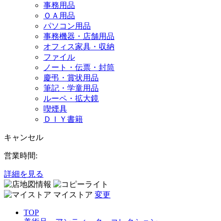
事務用品
ＯＡ用品
パソコン用品
事務機器・店舗用品
オフィス家具・収納
ファイル
ノート・伝票・封筒
慶弔・賞状用品
筆記・学童用品
ルーペ・拡大鏡
喫煙具
ＤＩＹ書籍
キャンセル
営業時間:
詳細を見る
マイストア
変更
TOP