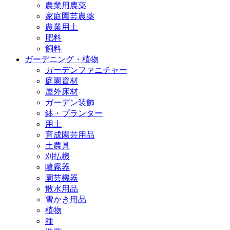
農業用農薬
家庭園芸農薬
農業用土
肥料
飼料
ガーデニング・植物
ガーデンファニチャー
庭園資材
屋外床材
ガーデン装飾
鉢・プランター
用土
育成園芸用品
土農具
刈払機
噴霧器
園芸機器
散水用品
雪かき用品
植物
種