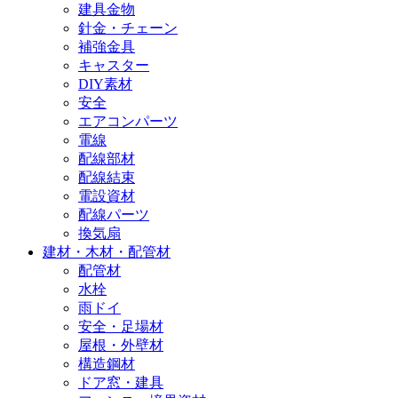
建具金物
針金・チェーン
補強金具
キャスター
DIY素材
安全
エアコンパーツ
電線
配線部材
配線結束
電設資材
配線パーツ
換気扇
建材・木材・配管材
配管材
水栓
雨ドイ
安全・足場材
屋根・外壁材
構造鋼材
ドア窓・建具