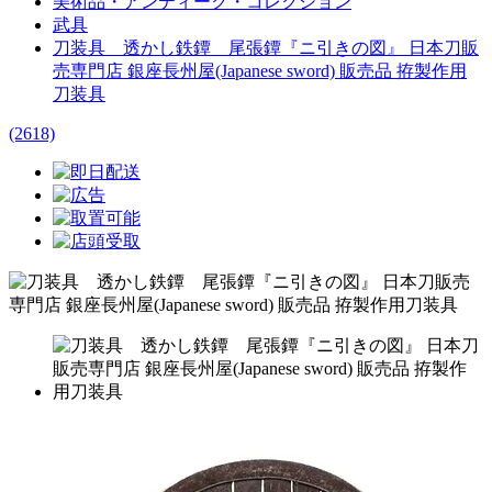
美術品・アンティーク・コレクション
武具
刀装具 透かし鉄鐔 尾張鐔『ニ引きの図』 日本刀販
売専門店 銀座長州屋(Japanese sword) 販売品 拵製作用
刀装具
(2618)