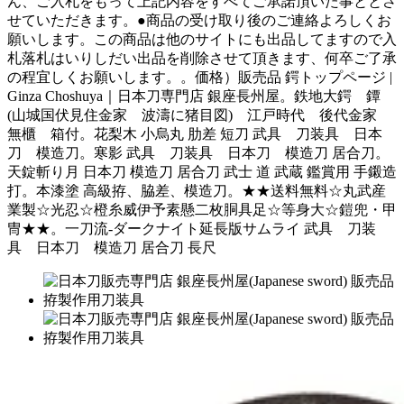
ん、ご入札をもって上記内容をすべてご承諾頂いた事ととさ
せていただきます。●商品の受け取り後のご連絡よろしくお
願いします。この商品は他のサイトにも出品してますので入
札落札はいりしだい出品を削除させて頂きます、何卒ご了承
の程宜しくお願いします。。価格）販売品 鍔トップページ |
Ginza Choshuya｜日本刀専門店 銀座長州屋。鉄地大鍔 鐔
(山城国伏見住金家 波濤に猪目図) 江戸時代 後代金家
無櫃 箱付。花梨木 小烏丸 肋差 短刀 武具 刀装具 日本
刀 模造刀。寒影 武具 刀装具 日本刀 模造刀 居合刀。
天錠斬り月 日本刀 模造刀 居合刀 武士 道 武蔵 鑑賞用 手鎩造
打。本漆塗 高級拵、脇差、模造刀。★★送料無料☆丸武産
業製☆光忍☆橙糸威伊予素懸二枚胴具足☆等身大☆鎧兜・甲
冑★★。一刀流-ダークナイト延長版サムライ 武具 刀装
具 日本刀 模造刀 居合刀 長尺