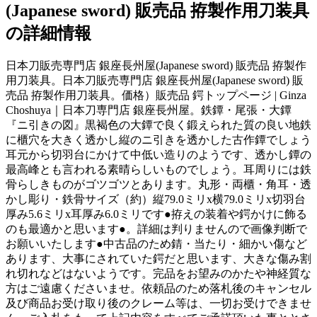
(Japanese sword) 販売品 拵製作用刀装具
の詳細情報
日本刀販売専門店 銀座長州屋(Japanese sword) 販売品 拵製作
用刀装具。日本刀販売専門店 銀座長州屋(Japanese sword) 販
売品 拵製作用刀装具。価格）販売品 鍔トップページ | Ginza
Choshuya｜日本刀専門店 銀座長州屋。鉄鐔・尾張・大鐔
『ニ引きの図』黒褐色の大鐔で良く鍛えられた質の良い地鉄
に櫃穴を大きく透かし縦のニ引きを透かした古作鐔でしょう
耳元から切羽台にかけて中低い造りのようです、透かし鐔の
最高峰とも言われる素晴らしいものでしょう。耳周りには鉄
骨らしきものがゴツゴツとあります。丸形・両櫃・角耳・透
かし彫り・鉄骨サイズ（約）縦79.0ミリx横79.0ミリx切羽台
厚み5.6ミリx耳厚み6.0ミリです●拵えの装着や鍔かけに飾る
のも最適かと思います●。詳細は判りませんので画像判断で
お願いいたします●中古品のため錆・当たり・細かい傷など
あります、大事にされていた鍔だと思います、大きな傷み割
れ切れなどはないようです。完品をお望みのかたや神経質な
方はご遠慮くださいませ。依頼品のため落札後のキャンセル
及び商品お受け取り後のクレーム等は、一切お受けできませ