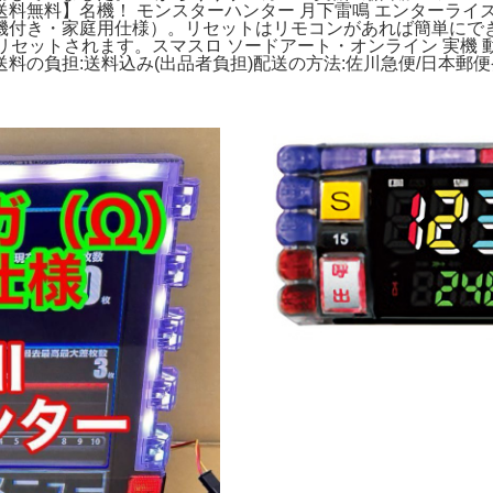
料無料】名機！ モンスターハンター 月下雷鳴 エンターライ
不要機付き・家庭用仕様）。リセットはリモコンがあれば簡単に
セットされます。スマスロ ソードアート・オンライン 実機 動
送料の負担:
送料込み(出品者負担)
配送の方法:
佐川急便/日本郵便