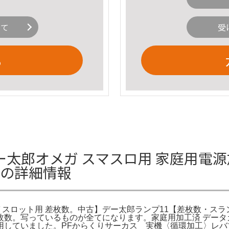
いて
受
る
ー太郎オメガ スマスロ用 家庭用電源
数の詳細情報
 スロット用 差枚数。中古】デー太郎ランプ11【差枚数・ス
差枚数。写っているものが全てになります。家庭用加工済 データ
用していました。PFからくりサーカス 実機〈循環加工〉レ