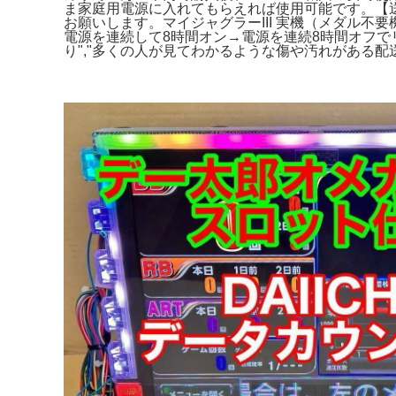
ま家庭用電源に入れてもらえれば使用可能です。【送
お願いします。マイジャグラーIII 実機（メダル
電源を連続して8時間オン→電源を連続8時間オフでリ
り","多くの人が見てわかるような傷や汚れがある
配