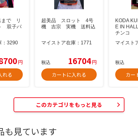
/1まで リ
超美品 スロット 4号
KODA KU
ト 双子パ
機 吉宗 実機 送料込
E IN HA
チンコ
庫：
3290
マイストア在庫：
1771
マイスト
8700
16704
円
円
税込
税込
入れる
カートに入れる
カー
このカテゴリをもっと見る
品も見ています