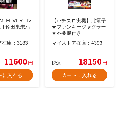
MI FEVER LIV
【パチスロ実機】北電子
LL II 倖田來未パ
★ファンキージャグラー
★不要機付き
ア在庫：
3183
マイストア在庫：
4393
11600
18150
円
円
税込
トに入れる
カートに入れる