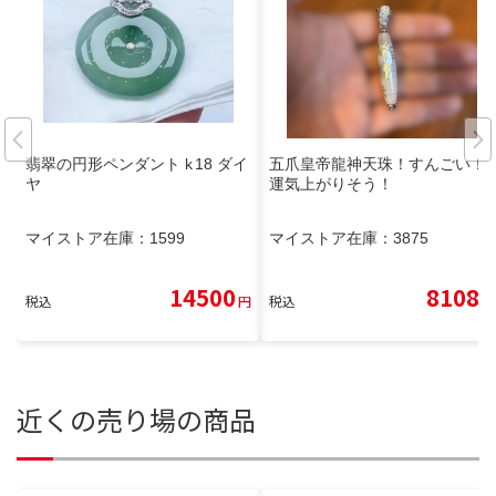
翡翠の円形ペンダント k 18 ダイ
五爪皇帝龍神天珠！すんごい！
ヤ
運気上がりそう！
マイストア在庫：
1599
マイストア在庫：
3875
14500
8108
税込
円
税込
円
近くの売り場の商品