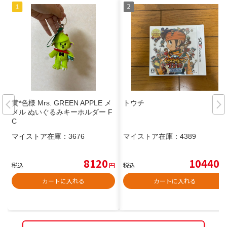
黄*色様 Mrs. GREEN APPLE メ
トウチ
メル ぬいぐるみキーホルダー F
C
マイストア在庫：
3676
マイストア在庫：
4389
8120
10440
税込
円
税込
円
カートに入れる
カートに入れる