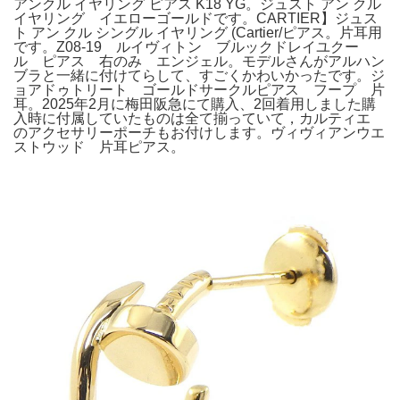
アンクル イヤリング ピアス K18 YG。ジュスト アン クル
イヤリング イエローゴールドです。CARTIER】ジュス
ト アン クル シングル イヤリング (Cartier/ピアス。片耳用
です。Z08-19 ルイヴィトン ブルックドレイユクー
ル ピアス 右のみ エンジェル。モデルさんがアルハン
ブラと一緒に付けてらして、すごくかわいかったです。ジ
ョアドゥトリート ゴールドサークルピアス フープ 片
耳。2025年2月に梅田阪急にて購入、2回着用しました購
入時に付属していたものは全て揃っていて，カルティエ
のアクセサリーポーチもお付けします。ヴィヴィアンウエ
ストウッド 片耳ピアス。