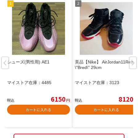
シューズ(男性用) AE1
美品【Nike】 AirJordan11Retro
\"Bred\" 29cm
マイストア在庫：
4485
マイストア在庫：
3123
6150
8120
税込
円
税込
円
カートに入れる
カートに入れる