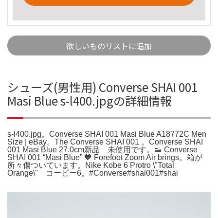
欲しいものリストに追加
シューズ(男性用) Converse SHAI 001
Masi Blue s-l400.jpgの詳細情報
s-l400.jpg。Converse SHAI 001 Masi Blue A18772C Men
Size | eBay。The Converse SHAI 001 。Converse SHAI
001 Masi Blue 27.0cm新品 未使用です。👟 Converse
SHAI 001 “Masi Blue” 💙 Forefoot Zoom Air brings。箱が
所々傷ついています。Nike Kobe 6 Protro \"Total
Orange\" コービー6。#Converse#shai001#shai