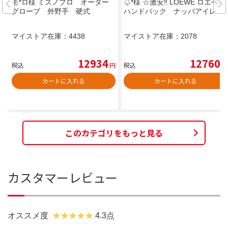
モ*ロ様 ミズノプロ オーダー
♤*様 ☆激安‼️ LOEWE ロエベ
グローブ 外野手 硬式
ハンドバック ナッパアイレ
マイストア在庫：
4438
マイストア在庫：
2078
12934
12760
税込
円
税込
円
カートに入れる
カートに入れる
このカテゴリをもっと見る
カスタマーレビュー
オススメ度
4.3点