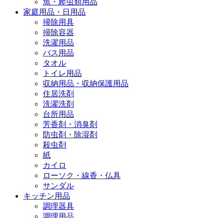
魚・爬虫類用品
家庭用品・日用品
掃除用具
掃除容器
洗濯用品
バス用品
タオル
トイレ用品
収納用品・収納保護用品
住居洗剤
洗濯洗剤
台所用品
芳香剤・消臭剤
防虫剤・除湿剤
殺虫剤
紙
カイロ
ローソク・線香・仏具
サンダル
キッチン用品
調理器具
調理用品