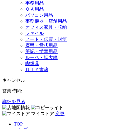
事務用品
ＯＡ用品
パソコン用品
事務機器・店舗用品
オフィス家具・収納
ファイル
ノート・伝票・封筒
慶弔・賞状用品
筆記・学童用品
ルーペ・拡大鏡
喫煙具
ＤＩＹ書籍
キャンセル
営業時間:
詳細を見る
マイストア
変更
TOP