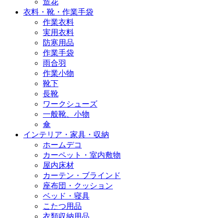
造花
衣料・靴・作業手袋
作業衣料
実用衣料
防寒用品
作業手袋
雨合羽
作業小物
靴下
長靴
ワークシューズ
一般靴、小物
傘
インテリア・家具・収納
ホームデコ
カーペット・室内敷物
屋内床材
カーテン・ブラインド
座布団・クッション
ベッド・寝具
こたつ用品
衣類収納用品