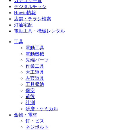
カテゴリ一覧
デジタルチラシ
Howto情報
店舗・チラシ検索
灯油宅配
電動工具・機械レンタル
工具
電動工具
電動機械
先端パーツ
作業工具
大工道具
左官道具
工具収納
保安
荷役
計測
研磨・ケミカル
金物・電材
釘・ビス
ネジボルト