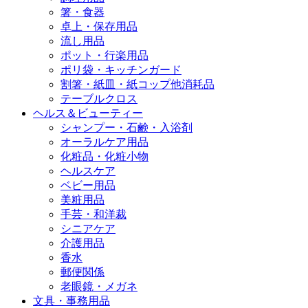
箸・食器
卓上・保存用品
流し用品
ポット・行楽用品
ポリ袋・キッチンガード
割箸・紙皿・紙コップ他消耗品
テーブルクロス
ヘルス＆ビューティー
シャンプー・石鹸・入浴剤
オーラルケア用品
化粧品・化粧小物
ヘルスケア
ベビー用品
美粧用品
手芸・和洋裁
シニアケア
介護用品
香水
郵便関係
老眼鏡・メガネ
文具・事務用品