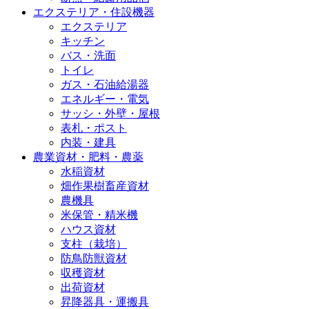
エクステリア・住設機器
エクステリア
キッチン
バス・洗面
トイレ
ガス・石油給湯器
エネルギー・電気
サッシ・外壁・屋根
表札・ポスト
内装・建具
農業資材・肥料・農薬
水稲資材
畑作果樹畜産資材
農機具
米保管・精米機
ハウス資材
支柱（栽培）
防鳥防獣資材
収穫資材
出荷資材
昇降器具・運搬具