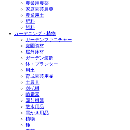
農業用農薬
家庭園芸農薬
農業用土
肥料
飼料
ガーデニング・植物
ガーデンファニチャー
庭園資材
屋外床材
ガーデン装飾
鉢・プランター
用土
育成園芸用品
土農具
刈払機
噴霧器
園芸機器
散水用品
雪かき用品
植物
種