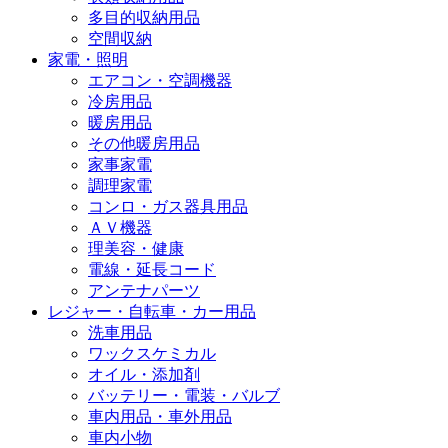
多目的収納用品
空間収納
家電・照明
エアコン・空調機器
冷房用品
暖房用品
その他暖房用品
家事家電
調理家電
コンロ・ガス器具用品
ＡＶ機器
理美容・健康
電線・延長コード
アンテナパーツ
レジャー・自転車・カー用品
洗車用品
ワックスケミカル
オイル・添加剤
バッテリー・電装・バルブ
車内用品・車外用品
車内小物