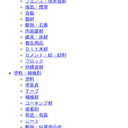
フェンス・境界資材
換気・煙突
合板
製材
断熱・石膏
内装建材
建具・床材
養生用品
ＤＩＹ木材
セメント・砂・砂利
ブロック
外構資材
塗料・補修剤
塗料
塗装具
テープ
補修材
コーキング材
接着剤
荷造・包装
シート
断熱・結露用品他