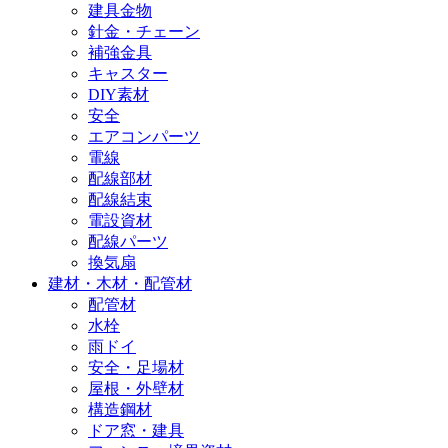
建具金物
針金・チェーン
補強金具
キャスター
DIY素材
安全
エアコンパーツ
電線
配線部材
配線結束
電設資材
配線パーツ
換気扇
建材・木材・配管材
配管材
水栓
雨ドイ
安全・足場材
屋根・外壁材
構造鋼材
ドア窓・建具