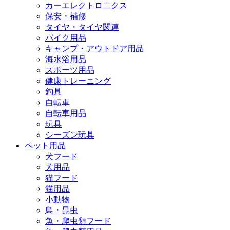
カーエレクトロ二クス
保安・補修
タイヤ・タイヤ関連
バイク用品
キャンプ・アウトドア用品
海水浴用品
スポーツ用品
健康トレーニング
釣具
自転車
自転車用品
玩具
シーズン玩具
ペット用品
犬フード
犬用品
猫フード
猫用品
小動物
鳥・昆虫
魚・爬虫類フード