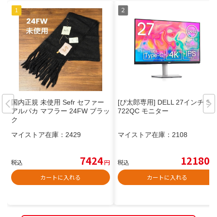
国内正規 未使用 Sefr セファー
[ぴ太郎専用] DELL 27インチ S2
アルパカ マフラー 24FW ブラッ
722QC モニター
ク
マイストア在庫：
2429
マイストア在庫：
2108
7424
12180
税込
円
税込
円
カートに入れる
カートに入れる