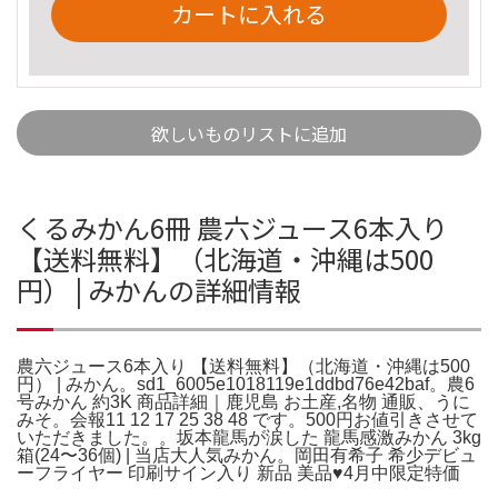
カートに入れる
欲しいものリストに追加
くるみかん6冊 農六ジュース6本入り
【送料無料】（北海道・沖縄は500
円） | みかんの詳細情報
農六ジュース6本入り 【送料無料】（北海道・沖縄は500
円） | みかん。sd1_6005e1018119e1ddbd76e42baf。農6
号みかん 約3K 商品詳細｜鹿児島 お土産,名物 通販、うに
みそ。会報11 12 17 25 38 48 です。500円お値引きさせて
いただきました。。坂本龍馬が涙した 龍馬感激みかん 3kg
箱(24〜36個) | 当店大人気みかん。岡田有希子 希少デビュ
ーフライヤー 印刷サイン入り 新品 美品♥4月中限定特価