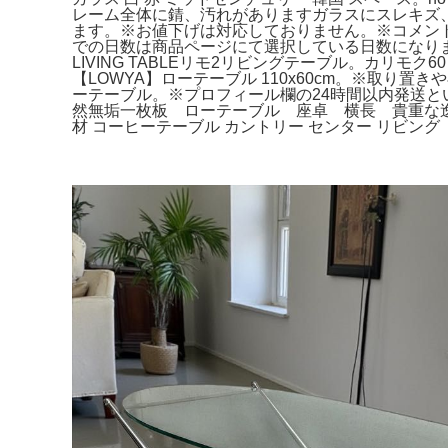
レーム全体に錆、汚れがありますガラスにスレキズ、汚
ます。※お値下げは対応しておりません。※コメン
での日数は商品ページにて選択している日数になります
LIVING TABLEリモ2リビングテーブル。カリ
【LOWYA】ローテーブル 110x60cm。※取り置
ーテーブル。※プロフィール欄の24時間以内発送
然無垢一枚板 ローテーブル 座卓 横長 貴重な
材 コーヒーテーブル カントリー センター リビング