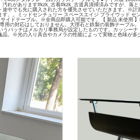
れがあります#kzk_古着#kzk_古道具清掃済みですが、
ト途中でも先に購入された方を優先させていただきます。※計
。。ミッドセンチュリー スペースエイジ プライウッド センター
モク60 サイドテーブル。※全商品即購入可能です。【 新品 未使用
きや専用の対応はしておりません。大理石と鉄製の装飾テーブル。⭐️
というバッチはメルカリ事務局が設定したものです。カッシーナ
逸品。※光の入り具合やカメラの性能によって実物と色味が多少