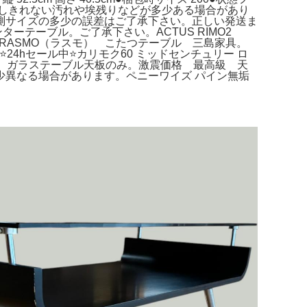
落としきれない汚れや埃残りなどが多少ある場合があり
測サイズの多少の誤差はご了承下さい。正しい発送ま
テーブル。ご了承下さい。ACTUS RIMO2
 】RASMO（ラスモ） こたつテーブル 三島家具。
24hセール中⭐️カリモク60 ミッドセンチュリー ロ
 ガラステーブル天板のみ。激震価格 最高級 天
異なる場合があります。ペニーワイズ パイン無垢