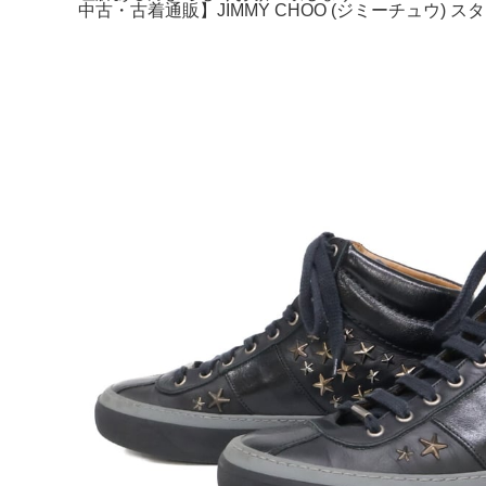
中古・古着通販】JIMMY CHOO (ジミーチュウ) ス