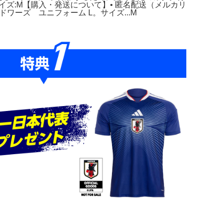
ズ:M【購入・発送について】• 匿名配送（メルカリ
ーズ ユニフォーム L。サイズ...M