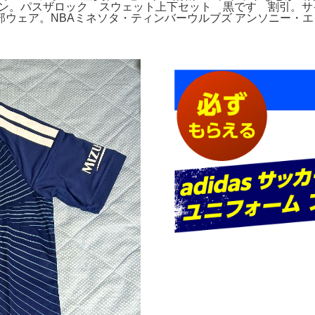
ソン。パスザロック スウェット上下セット 黒です 割引。サイ
ェア。NBAミネソタ・ティンバーウルブズ アンソニー・エドワ