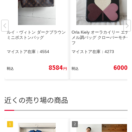
ルイ・ヴィトン ダークブラウン
Orla Kiely オーラカイリー エナ
ミニボストンバッグ
メル調バッグ クローバーモチー
フ
マイストア在庫：
4554
マイストア在庫：
4273
8584
6000
税込
円
税込
円
近くの売り場の商品