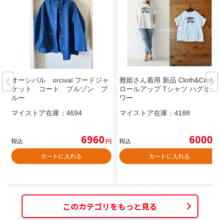
オーシバル orcival フードジャ
雅姫さん着用 新品 Cloth&Cross
ケット コート ブルゾン ブ
ロールアップ Tシャツ ハグオー
ルー
ワー
マイストア在庫：
4694
マイストア在庫：
4188
6960
6000
税込
円
税込
円
カートに入れる
カートに入れる
このカテゴリをもっと見る