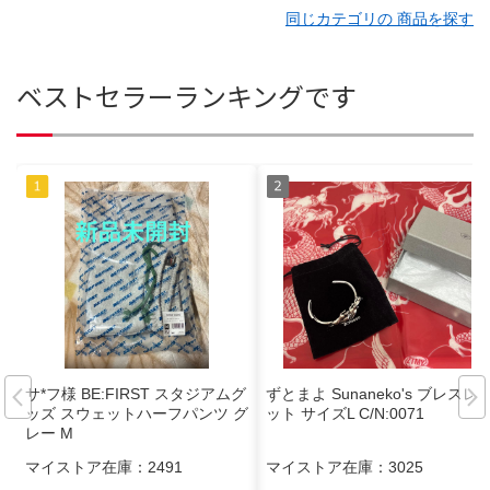
同じカテゴリの 商品を探す
ベストセラーランキングです
サ*フ様 BE:FIRST スタジアムグ
ずとまよ Sunaneko's ブレスレ
ッズ スウェットハーフパンツ グ
ット サイズL C/N:0071
レー M
マイストア在庫：
2491
マイストア在庫：
3025