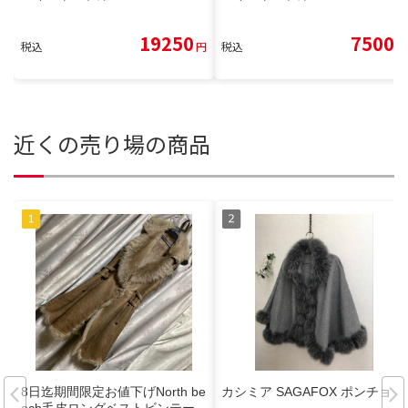
19250
7500
税込
円
税込
円
近くの売り場の商品
8日迄期間限定お値下げNorth be
カシミア SAGAFOX ポンチョ
ach毛皮ロングベストビンテー