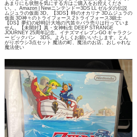
あまりにも状態を気にする方はご購入をお控えくださ
い。。Amazon | Newニンテンドー3DS LL ゼルダの伝説
ムジュラの仮面 3D。【3DS】時のオカリナ 3Dムジュラの
仮面 3D神々のトライフォース 2トライフォース3銃士
【DS】夢幻の砂時計大地の汽笛※バラ売りは行っていま
せん。【未開封】真・女神転生 DEEP STRANGE
JOURNEY 25周年記念。イナズマイレブンGO ギャラクシ
ー ビックバン 3DS。よろしくお願いいたします。とん
がりボウシ3点セット 魔法の町、魔法のお店、おしゃれな
魔法使い