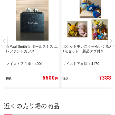
☆Paul Smith☆ ポールスミス エ
ポケットモンスターぬいぐるみ1
レファントカフス
1点セット 新品タグ付き
マイストア在庫：
4001
マイストア在庫：
4170
6600
7388
税込
円
税込
円
近くの売り場の商品