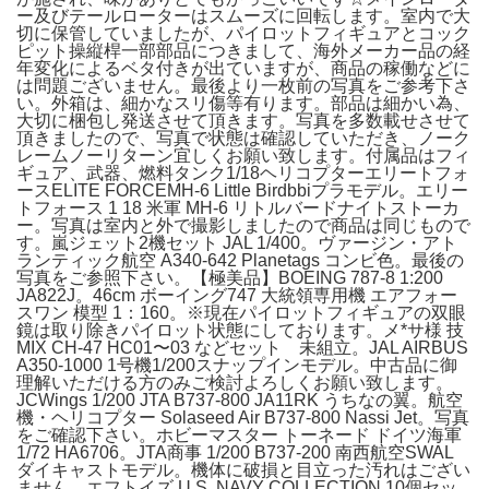
ー及びテールローターはスムーズに回転します。室内で大
切に保管していましたが、パイロットフィギュアとコック
ピット操縦桿一部部品につきまして、海外メーカー品の経
年変化によるベタ付きが出ていますが、商品の稼働などに
は問題ございません。最後より一枚前の写真をご参考下さ
い。外箱は、細かなスリ傷等有ります。部品は細かい為、
大切に梱包し発送させて頂きます。写真を多数載せさせて
頂きましたので、写真で状態は確認していただき、ノーク
レームノーリターン宜しくお願い致します。付属品はフィ
ギュア、武器、燃料タンク1/18ヘリコプターエリートフォ
ースELITE FORCEMH-6 Little Birdbbiプラモデル。エリー
トフォース 1 18 米軍 MH-6 リトルバードナイトストーカ
ー。写真は室内と外で撮影しましたので商品は同じもので
す。嵐ジェット2機セット JAL 1/400。ヴァージン・アト
ランティック航空 A340-642 Planetags コンビ色。最後の
写真をご参照下さい。【極美品】BOEING 787-8 1:200
JA822J。46cm ボーイング747 大統領専用機 エアフォー
スワン 模型 1：160。※現在パイロットフィギュアの双眼
鏡は取り除きパイロット状態にしております。メ*サ様 技
MIX CH-47 HC01〜03 などセット 未組立。JAL AIRBUS
A350-1000 1号機1/200スナップインモデル。中古品に御
理解いただける方のみご検討よろしくお願い致します。
JCWings 1/200 JTA B737-800 JA11RK うちなの翼。航空
機・ヘリコプター Solaseed Air B737-800 Nassi Jet。写真
をご確認下さい。ホビーマスター トーネード ドイツ海軍
1/72 HA6706。JTA商事 1/200 B737-200 南西航空SWAL
ダイキャストモデル。機体に破損と目立った汚れはござい
ません。エフトイズ U.S. NAVY COLLECTION 10個セッ