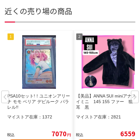
近くの売り場の商品
PSA10セット!！ユニオンアリー
【美品】ANNA SUI miniアナス
ナ モモ ベリア デビルーク パラ
イミニ 145 155 ファー 猫
レル!!
耳 黒
マイストア在庫：
1372
マイストア在庫：
2821
7070
6559
税込
円
税込
円