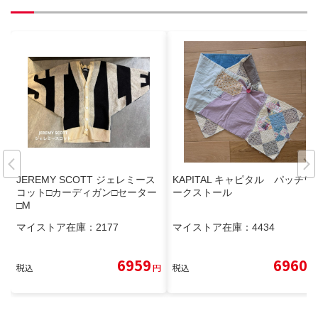
JEREMY SCOTT ジェレミース
KAPITAL キャピタル パッチワ
コット□カーディガン□セーター
ークストール
□M
マイストア在庫：
2177
マイストア在庫：
4434
6959
6960
税込
円
税込
円