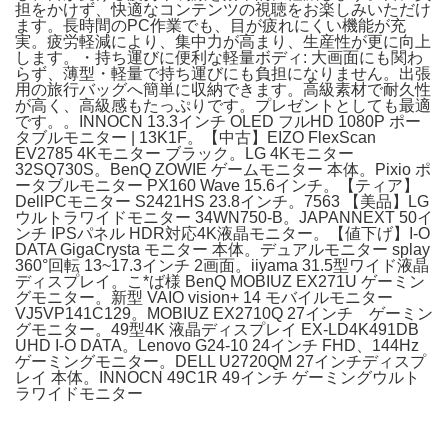
担をかけず、快適なコンテンツの視聴をお楽しみいただけ
ます。長時間のPC作業でも、目が疲れにくい機能が充
実。疲労軽減により、集中力が高まり、生産性が更に向上
します。・持ち運びに便利な軽量ボディ: 大画面にも関わ
らず、薄型・軽量で持ち運びにも負担になりません。出張
用の旅行バッグへ簡単に収納できます。高級素材で耐久性
が高く、高級感もたっぷりです。プレゼントとしても最適
です。。INNOCN 13.3インチ OLED フルHD 1080P ポー
タブルモニター | 13K1F。【中古】EIZO FlexScan
EV2785 4Kモニター ブラック。LG 4Kモニター
32SQ730S。BenQ ZOWIE ゲームモニター 本体。Pixio ポ
ータブルモニター PX160 Wave 15.6インチ。【ティア】
DellPCモニター S2421HS 23.8インチ。7563 【美品】LG
ウルトラワイドモニター 34WN750-B。JAPANNEXT 50イ
ンチ IPSパネル HDR対応4K液晶モニター。【値下げ】I-O
DATA GigaCrysta モニター 本体。デュアルモニター splay
360°回転 13~17.3インチ 2画面。iiyama 31.5型ワイド液晶
ディスプレイ。こ*ば様 BenQ MOBIUZ EX271U ゲーミン
グモニター。新型 VAIO vision+ 14 モバイルモニター
VJ5VP141C129。MOBIUZ EX2710Q 27インチ ゲーミン
グモニター。49型4K 液晶ディスプレイ EX-LD4K491DB
UHD I-O DATA。Lenovo G24-10 24インチ FHD、144Hz
ゲーミングモニター。DELL U2720QM 27インチディスプ
レイ 本体。INNOCN 49C1R 49インチ ゲーミングウルト
ラワイドモニター