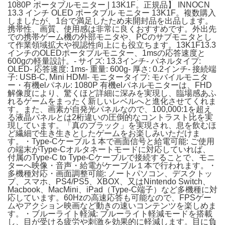
1080P ポータブルモニター | 13K1F。正規品】 INNOCN
13.3 インチ OLED ポータブル モニター 13K1F。複数購入
しましたが、1台で満足したため未開封品を出品します。
携帯性、画質、使用感は非常に良くおすすめです。外出先
での携帯ゲーム機の外部モニタや、PCのサブモニタとし
て作業領域拡大や視認性向上にも役立ちます。13K1F13.3
インチのOLEDポータブルモニター、1msの応答速度と
600gの軽量設計。- サイズ: 13.3インチ- パネルタイプ:
OLED- 応答速度: 1ms- 重量: 600g- 厚さ: 0.2インチ- 接続端
子: USB-C, Mini HDMI- モニタータイプ: モバイルモニタ
ー・有機elパネル: 1080P 有機elパネルモニターは、FHD
解像度により、驚くほど詳細に深みを実現し、臨場感あふ
れるゲームをまったく新しいレベルへと進化させてくれま
す。また、画素が自発光パネルなので、100,000:1を超え
る液晶パネルとは2桁違いの圧倒的なコントラスト比を実
現しています。「真のブラック」を実現され、息を飲むほ
ど繊細で生き生きとしたゲームをお楽しみいただけま
す。・Type-Cケーブル１本で画面信号と給電可能: ご使用
の端末がType-Cオルタネートモードに対応していれば、
付属のType-C to Type-Cケーブルで接続することで、モニ
ターへ映像・音声・給電がケーブル１本で行われます。・
多機種対応・画面調整可能: ノートパソコン、デスクトッ
プ、スマホ、PS4/PS5、XBOX、又はNintendo Switch、
Macbook、MacMini、iPad（Type-C端子）など多機種に対
応しています。60Hzの高速応答も可能なので、FPSゲー
ムやアクション映画など動きの速いコンテンツを楽しめま
す。・ブルーライト軽減: ブルーライト軽減モードを搭載
し、目が受ける疲労や刺激を効果的に軽減します。目に負