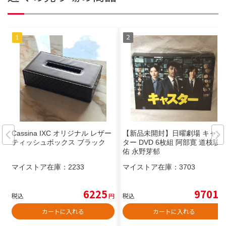
Cassina IXC オリジナル レザー
【新品未開封】日曜劇場 キャス
ティッシュボックス ブラック
ター DVD 6枚組 阿部寛 道枝駿
佑 永野芽郁
マイストア在庫：
2233
マイストア在庫：
3703
6225
9701
税込
円
税込
円
カートに入れる
カートに入れる