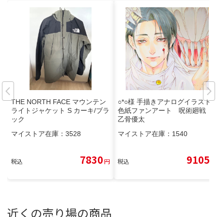
THE NORTH FACE マウンテン
○*○様 手描きアナログイラスト
ライトジャケット S カーキ/ブラ
色紙ファンアート 呪術廻戦
ック
乙骨優太
マイストア在庫：
3528
マイストア在庫：
1540
7830
9105
税込
円
税込
円
近くの売り場の商品