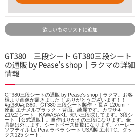
欲しいものリストに追加
GT380 三段シート GT380三段シート
の通販 by Pease's shop｜ラクマの詳細
情報
GT380三段シートの通販 by Pease's shop｜ラクマ。お客
様より画像が届きました！ ありがとうございます！！
#gt380#gt380。GT380 三段シート製作 ・長さ 120cm ・
座面 エナメルブラック ・背面。綺麗です。カワサキ
Z1/Z2 シート KAWASAKI。短い三段探してます。3段シ
ート 【公式通販】。自作はりかえの三段になります。金
具類は外します、シートベース樹脂になります。ハーレー
ソフテイル Le Pera ラペラ シート USA製 エボ TC。ダッ
クス125 シート。