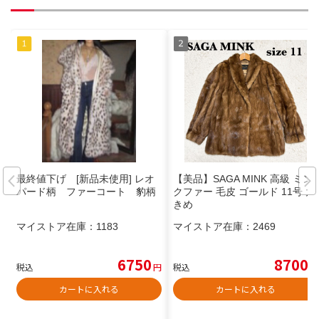
最終値下げ [新品未使用] レオ
【美品】SAGA MINK 高級 ミン
パード柄 ファーコート 豹柄
クファー 毛皮 ゴールド 11号 大
きめ
マイストア在庫：
1183
マイストア在庫：
2469
6750
8700
税込
円
税込
円
カートに入れる
カートに入れる