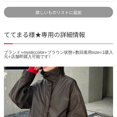
欲しいものリストに追加
ててまる様★専用の詳細情報
ブランド⟡mysticcolor⟡ブラウン状態⟡数回着用size⟡1購入
元⟡店舗即購入可能です☾