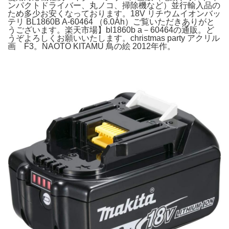
ンパクトドライバー、丸ノコ、掃除機など）並行輸入品の
ため多少お安くなっております。18V リチウムイオンバッ
テリ BL1860B A-60464 （6.0Ah）ご覧いただきありがと
うございます。楽天市場】bl1860b a－60464の通販。ど
うぞよろしくお願いいたします。christmas party アクリル
画 F3。NAOTO KITAMU 鳥の絵 2012年作。