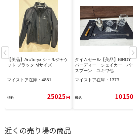
【美品】Arc’teryx シェルジャケ
タイムセール【美品】BIRDY
ット ブラック Mサイズ
バーディー シェイカー バー
スプーン ユキワ他
マイストア在庫：
4881
マイストア在庫：
1373
25025
10150
税込
円
税込
円
近くの売り場の商品