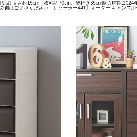
5段目):高さ約15cm、横幅約70cm、奥行き35cm購入時期:20
の傷はご了承ください。〘ソーラー441〙オーダー キャンプ