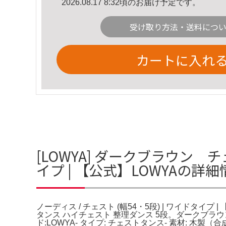
2026.08.17 8:32頃のお届け予定です。
受け取り方法・送料につ
カートに入れ
[LOWYA] ダークブラウン チ
イプ | 【公式】LOWYAの詳細
ノーディス / チェスト (幅54・5段) | ワイドタイプ
タンス ハイチェスト 整理ダンス 5段。ダークブラウ
ド:LOWYA- タイプ: チェストタンス- 素材: 木製（合