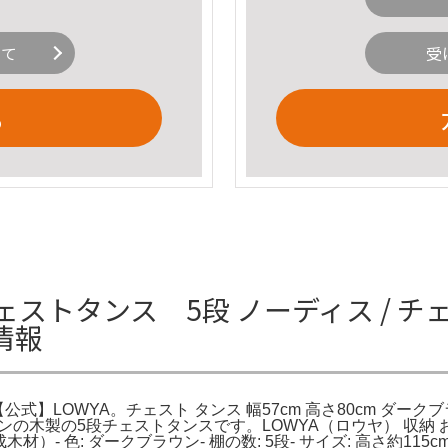
いて
受
る
ェストタンス 5段 ノーディス / チェス
情報
 | 【公式】LOWYA。チェスト タンス 幅57cm 高さ80cm ダー
ンの木製の5段チェストタンスです。LOWYA（ロウヤ） 収納 お
成木材）- 色: ダークブラウン- 棚の数: 5段- サイズ: 高さ約11