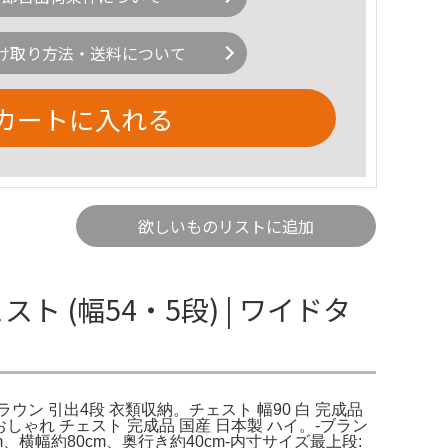
け取り方法・送料について
カートに入れる
欲しいものリストに追加
ト (幅54・5段) | ワイドタ
クブラウン 引出4段 衣類収納。チェスト 幅90 白 完成品
しゃれ チェスト 完成品 国産 日本製 ハイ。-ブラン
5cm、横幅約80cm、奥行き約40cm-内寸サイズ最上段: