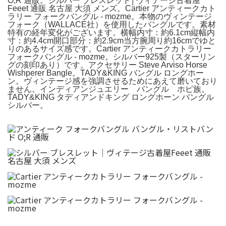
O;R 通販。シルバー ブレスレット│ヴィテージ古着屋
Feeet 通販 名古屋 大須 メンズ。Cartier アンティークカト
ラリー フォークバングル - mozme。本物のヴィンテージ
フォーク（WALLACE社）を使用したバングルです。素材
特有の経年変化がございます。横幅内寸：約6.1cm縦幅内
寸：約4.4cm開口部分：約2.9cm当方腕周り約16cmでゆと
りのあるサイズ感です。Cartier アンティークカトラリー
フォークバングル - mozme。シルバー925製（スターリン
グの刻印あり）です。アクセサリー Steve Arviso Horse
Wishperer Bangle。TADY&KING バングル ロングホー
ン。ヴィンテージ感を強調させるためにあえて磨いており
ません。インディアンジュエリー バングル ホピ族。
TADY&KING タディアンドキング ロングホーン バングル
シルバー。