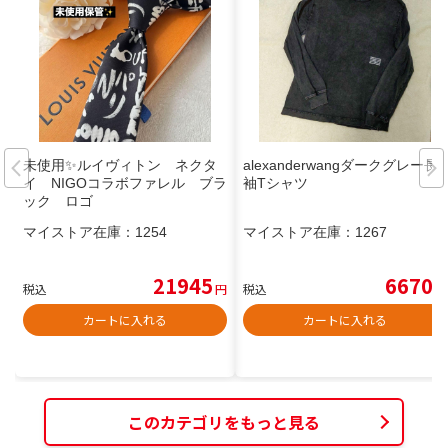
未使用✨ルイヴィトン ネクタ
alexanderwangダークグレー長
イ NIGOコラボファレル ブラ
袖Tシャツ
ック ロゴ
マイストア在庫：
1254
マイストア在庫：
1267
21945
6670
税込
円
税込
円
カートに入れる
カートに入れる
このカテゴリをもっと見る