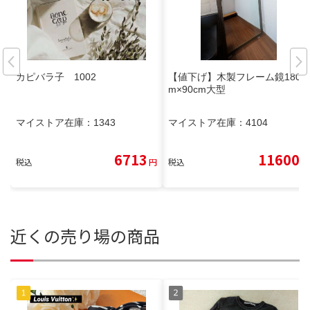
カピバラ子 1002
【値下げ】木製フレーム鏡180c
m×90cm大型
マイストア在庫：
1343
マイストア在庫：
4104
6713
11600
税込
円
税込
円
近くの売り場の商品