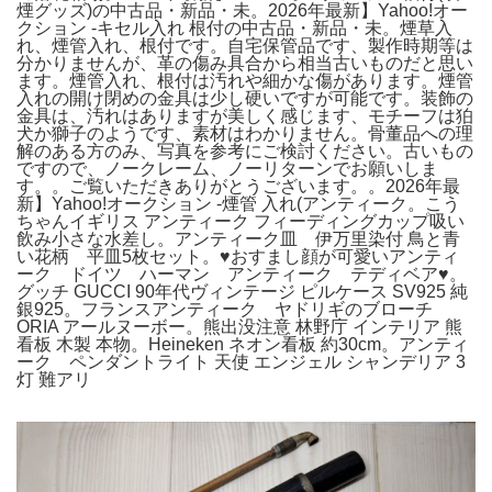
煙グッズ)の中古品・新品・未。2026年最新】Yahoo!オー
クション -キセル入れ 根付の中古品・新品・未。煙草入
れ、煙管入れ、根付です。自宅保管品です、製作時期等は
分かりませんが、革の傷み具合から相当古いものだと思い
ます。煙管入れ、根付は汚れや細かな傷があります。煙管
入れの開け閉めの金具は少し硬いですが可能です。装飾の
金具は、汚れはありますが美しく感じます、モチーフは狛
犬か獅子のようです、素材はわかりません。骨董品への理
解のある方のみ、写真を参考にご検討ください。古いもの
ですので、ノークレーム、ノーリターンでお願いしま
す。。ご覧いただきありがとうございます。。2026年最
新】Yahoo!オークション -煙管 入れ(アンティーク。こう
ちゃんイギリス アンティーク フィーディングカップ吸い
飲み小さな水差し。アンティーク皿 伊万里染付 鳥と青
い花柄 平皿5枚セット。♥おすまし顔が可愛いアンティ
ーク ドイツ ハーマン アンティーク テディベア♥。
グッチ GUCCI 90年代ヴィンテージ ピルケース SV925 純
銀925。フランスアンティーク ヤドリギのブローチ
ORIA アールヌーボー。熊出没注意 林野庁 インテリア 熊
看板 木製 本物。Heineken ネオン看板 約30cm。アンティ
ーク ペンダントライト 天使 エンジェル シャンデリア 3
灯 難アリ