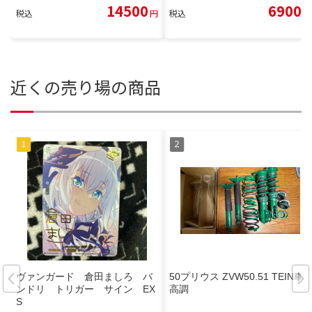
14500
6900
税込
円
税込
円
近くの売り場の商品
ヴァンガード 倉田ましろ バ
50プリウス ZVW50.51 TEIN車
ンドリ トリガー サイン EX
高調
S