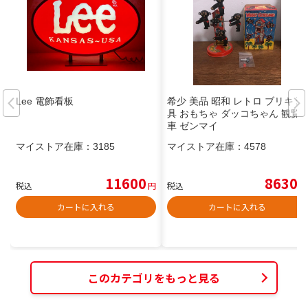
Lee 電飾看板
希少 美品 昭和 レトロ ブリキ 玩
具 おもちゃ ダッコちゃん 観覧
車 ゼンマイ
マイストア在庫：
3185
マイストア在庫：
4578
11600
8630
税込
円
税込
円
カートに入れる
カートに入れる
このカテゴリをもっと見る