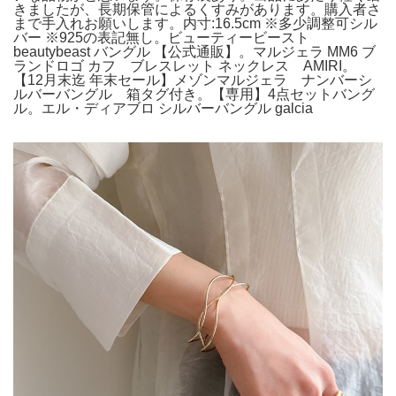
きましたが、長期保管によるくすみがあります。購入者さ
まで手入れお願いします。内寸:16.5cm ※多少調整可シル
バー ※925の表記無し。ビューティービースト
beautybeast バングル 【公式通販】。マルジェラ MM6 ブ
ランドロゴ カフ ブレスレット ネックレス AMIRI。
【12月末迄 年末セール】メゾンマルジェラ ナンバーシ
ルバーバングル 箱タグ付き。【専用】4点セットバング
ル。エル・ディアブロ シルバーバングル galcia