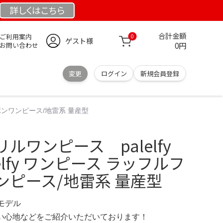
詳しくは
こちら
合計金額
ご利用案内
0
ゲスト様
0円
お問い合わせ
変更
ログイン
新規会員登録
リボンワンピース/地雷系 量産型
ルワンピース palelfy
 elfy ワンピース ラッフルフ
ンピース/地雷系 量産型
定モデル
の使い心地などをご紹介いただいております！