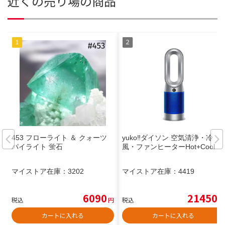
近くの売り場の商品
453 フローライト ＆ クォーツ
yuko‼️ダイソン 空気清浄・冷
パイライト 蛍石
風・ファンヒーターHot+Cool！
マイストア在庫：
3202
マイストア在庫：
4419
6090
21450
税込
円
税込
円
カートに入れる
カートに入れる