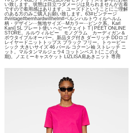
い致します。状態は目立つダメージは見られませんが古着
ですので着用感はあります。ユーズドということにご理解
のある方のみご購入お願い致します。63#ビンテージ
#vintage#bernhardwillhelm#ベルンハルトウィルヘルム
柄・デザイン···無地サイズ···Mカラー···ピンク系。Karl
Kani] SL プレート使い ヘビーウェイト T | PEET ONLINE
STORE。ルルウィルビー モノグラム カーディガン＆
ボウタイプルオーバー。新品タグ付き ダーリッチ DDロゴ
レイヤードニットトップス ブラック フリー。トゥービー
シック 大きいサイズ 46 パール コクーン袖 ストレッチ ニ
ット。マルタンマルジェラ4 コットンベスト(ここのえ
期)。ノエミーキャスケット LIZLISA肩あきニット 専用