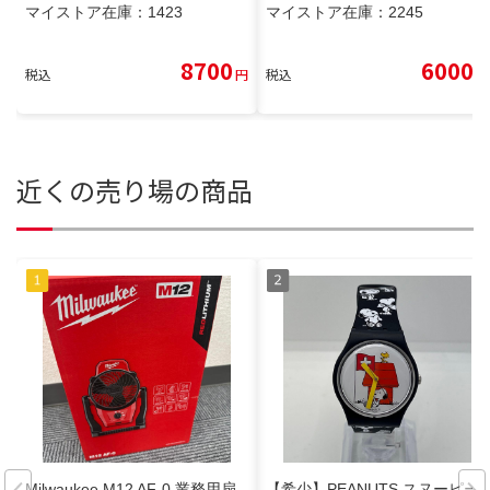
マイストア在庫：
1423
マイストア在庫：
2245
8700
6000
税込
円
税込
円
近くの売り場の商品
Milwaukee M12 AF-0 業務用扇
【希少】PEANUTS スヌーピー