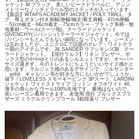
ャケット M ブラック。美しいピークドラペルに、アシン
メトリーなノッチドラペル型のステッチが入っています。
【新品】WTAPS ACADEMY JACKET / POLY. TWILL。タ
グ、替えボタン付き肩幅/身幅/袖丈/着丈肩幅···47cm身幅
···51cm袖丈···66cm着丈···75cmカラー···ブラック系柄···無
地素材···ウール(スーツ地)。テーラードジャケット
GIVENCHY(ジバンシィ) テーラードジャケット。今では
ジバンシーもとんでもない値段になっています。シーズン
は忘れましたが、ユニクロCで話題のクレア・ワイトケラ
ー期のアイテムです。JIL SANDER ラフシモンズ期 テー
ラードジャケット。【現行ラルフ】リネン ブレザー。ボ
ックス型のややゆとりのあるシルエットですが、オーバー
サイズ過ぎず、今のトレンドにちょうどいいサイズ感かと
思います。マルジェラ感のあるデザインで、ジルサンダー
、yohji、ギャルソン等が好きな方にもいかがでしょうか。
値下！LOVELESS スモーキーピンク 3Pスーツ。LARDINI
ジャケット ワイドストライプ コットン オフホワイト 48。
薄手の滑らかなウール100%生地です。裏地はないので、
長いシーズン着用できます。未使用 現行 ブルックスブラ
ザーズ ミラクルクリンプウール 3釦段返り ブレザー