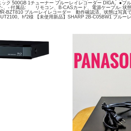
ニック 500GB 1チューナー ブルーレイレコーダー DIGA。●ブルー
た。- 付属品: リモコン、B-CASカード、電源ケーブル- 
onic DMR-BZT810 ブルーレイレコーダー 動作確認済。状
T2100。h*2様 【未使用新品】SHARP 2B-C05BW1