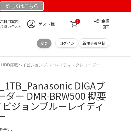
詳しくは
こちら
合計金額
ご利用案内
0
ゲスト様
0円
お問い合わせ
変更
ログイン
新規会員登録
00 概要 - HDD搭載ハイビジョンブルーレイディスクレコーダー
_1TB_Panasonic DIGAブ
ー DMR-BRW500 概要
ハイビジョンブルーレイディ
ー
定モデル