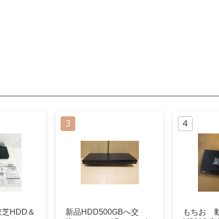
 東芝HDD＆
新品HDD500GBへ交
もちお 動