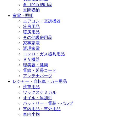
多目的収納用品
空間収納
家電・照明
エアコン・空調機器
冷房用品
暖房用品
その他暖房用品
家事家電
調理家電
コンロ・ガス器具用品
ＡＶ機器
理美容・健康
電線・延長コード
アンテナパーツ
レジャー・自転車・カー用品
洗車用品
ワックスケミカル
オイル・添加剤
バッテリー・電装・バルブ
車内用品・車外用品
車内小物