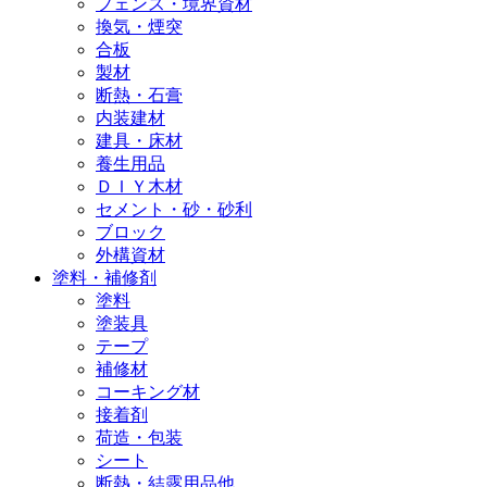
フェンス・境界資材
換気・煙突
合板
製材
断熱・石膏
内装建材
建具・床材
養生用品
ＤＩＹ木材
セメント・砂・砂利
ブロック
外構資材
塗料・補修剤
塗料
塗装具
テープ
補修材
コーキング材
接着剤
荷造・包装
シート
断熱・結露用品他