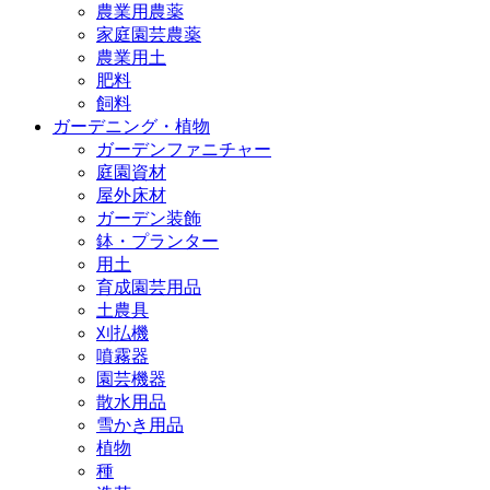
農業用農薬
家庭園芸農薬
農業用土
肥料
飼料
ガーデニング・植物
ガーデンファニチャー
庭園資材
屋外床材
ガーデン装飾
鉢・プランター
用土
育成園芸用品
土農具
刈払機
噴霧器
園芸機器
散水用品
雪かき用品
植物
種