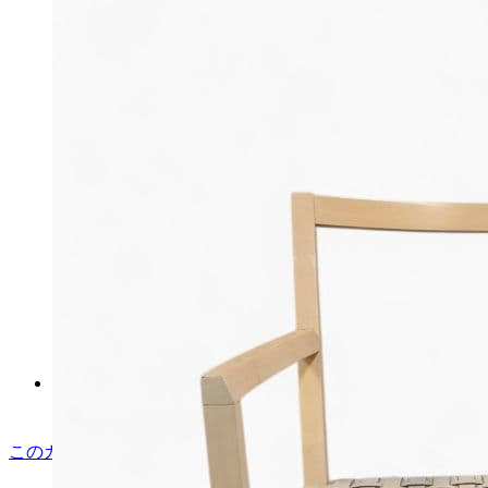
マイストア在庫：
3822
税込
7511
円
カートに入れる
東芝 REGZA DBR―Z310
500GB→1TB プチメンテ済み
マイストア在庫：
3882
このカテゴリをもっと見る
税込