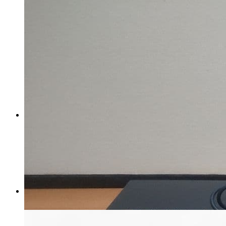
SONY BDZ-ZW1500 4K ブルー
レイレコーダー
マイストア在庫：
2560
税込
6444
円
カートに入れる
DIGA DMR SW2000
Panasonic 2TB ブルーレイレコ
ーダー