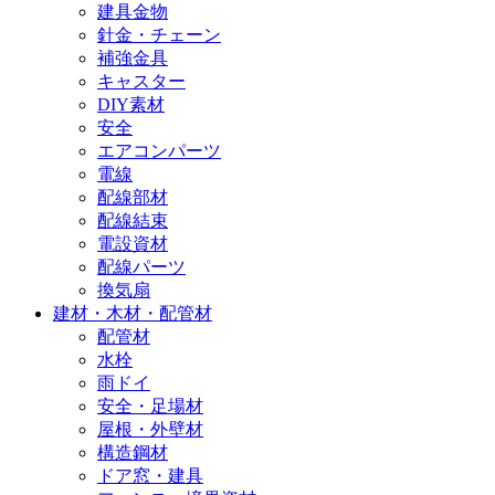
建具金物
針金・チェーン
補強金具
キャスター
DIY素材
安全
エアコンパーツ
電線
配線部材
配線結束
電設資材
配線パーツ
換気扇
建材・木材・配管材
配管材
水栓
雨ドイ
安全・足場材
屋根・外壁材
構造鋼材
ドア窓・建具