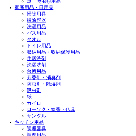
魚・爬虫類用品
家庭用品・日用品
掃除用具
掃除容器
洗濯用品
バス用品
タオル
トイレ用品
収納用品・収納保護用品
住居洗剤
洗濯洗剤
台所用品
芳香剤・消臭剤
防虫剤・除湿剤
殺虫剤
紙
カイロ
ローソク・線香・仏具
サンダル
キッチン用品
調理器具
調理用品