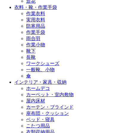
造花
衣料・靴・作業手袋
作業衣料
実用衣料
防寒用品
作業手袋
雨合羽
作業小物
靴下
長靴
ワークシューズ
一般靴、小物
傘
インテリア・家具・収納
ホームデコ
カーペット・室内敷物
屋内床材
カーテン・ブラインド
座布団・クッション
ベッド・寝具
こたつ用品
衣類収納用品