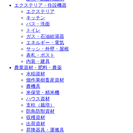
エクステリア・住設機器
エクステリア
キッチン
バス・洗面
トイレ
ガス・石油給湯器
エネルギー・電気
サッシ・外壁・屋根
表札・ポスト
内装・建具
農業資材・肥料・農薬
水稲資材
畑作果樹畜産資材
農機具
米保管・精米機
ハウス資材
支柱（栽培）
防鳥防獣資材
収穫資材
出荷資材
昇降器具・運搬具