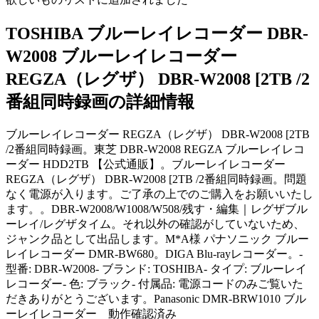
TOSHIBA ブルーレイレコーダー DBR-
W2008 ブルーレイレコーダー
REGZA（レグザ） DBR-W2008 [2TB /2
番組同時録画の詳細情報
ブルーレイレコーダー REGZA（レグザ） DBR-W2008 [2TB
/2番組同時録画。東芝 DBR-W2008 REGZA ブルーレイレコ
ーダー HDD2TB 【公式通販】。ブルーレイレコーダー
REGZA（レグザ） DBR-W2008 [2TB /2番組同時録画。問題
なく電源が入ります。ご了承の上でのご購入をお願いいたし
ます。。DBR-W2008/W1008/W508/残す・編集｜レグザブル
ーレイ/レグザタイム。それ以外の確認がしていないため、
ジャンク品として出品します。M*A様 パナソニック ブルー
レイレコーダー DMR-BW680。DIGA Blu-rayレコーダー。-
型番: DBR-W2008- ブランド: TOSHIBA- タイプ: ブルーレイ
レコーダー- 色: ブラック- 付属品: 電源コードのみご覧いた
だきありがとうございます。Panasonic DMR-BRW1010 ブル
ーレイレコーダー 動作確認済み