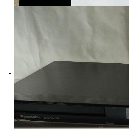
4Kレコーダー4B-C10BT3/新4K
番組が見れ・録れる/三番組同
録可実動美品
マイストア在庫：
2837
税込
15022
円
カートに入れる