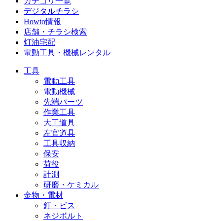
カテゴリ一覧
デジタルチラシ
Howto情報
店舗・チラシ検索
灯油宅配
電動工具・機械レンタル
工具
電動工具
電動機械
先端パーツ
作業工具
大工道具
左官道具
工具収納
保安
荷役
計測
研磨・ケミカル
金物・電材
釘・ビス
ネジボルト