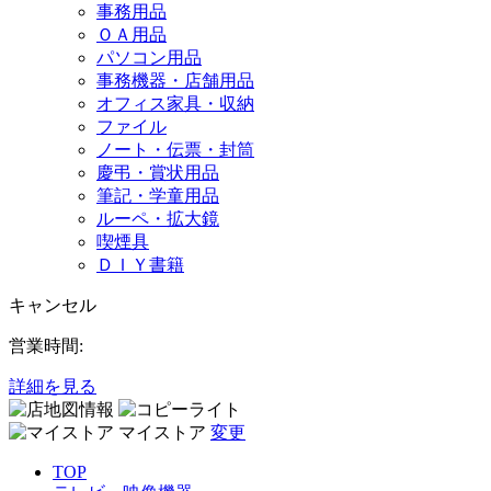
事務用品
ＯＡ用品
パソコン用品
事務機器・店舗用品
オフィス家具・収納
ファイル
ノート・伝票・封筒
慶弔・賞状用品
筆記・学童用品
ルーペ・拡大鏡
喫煙具
ＤＩＹ書籍
キャンセル
営業時間:
詳細を見る
マイストア
変更
TOP