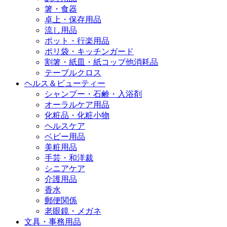
箸・食器
卓上・保存用品
流し用品
ポット・行楽用品
ポリ袋・キッチンガード
割箸・紙皿・紙コップ他消耗品
テーブルクロス
ヘルス＆ビューティー
シャンプー・石鹸・入浴剤
オーラルケア用品
化粧品・化粧小物
ヘルスケア
ベビー用品
美粧用品
手芸・和洋裁
シニアケア
介護用品
香水
郵便関係
老眼鏡・メガネ
文具・事務用品