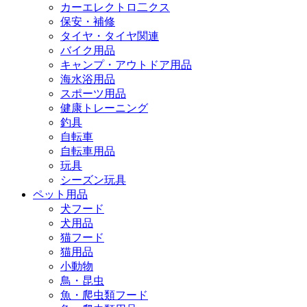
カーエレクトロ二クス
保安・補修
タイヤ・タイヤ関連
バイク用品
キャンプ・アウトドア用品
海水浴用品
スポーツ用品
健康トレーニング
釣具
自転車
自転車用品
玩具
シーズン玩具
ペット用品
犬フード
犬用品
猫フード
猫用品
小動物
鳥・昆虫
魚・爬虫類フード