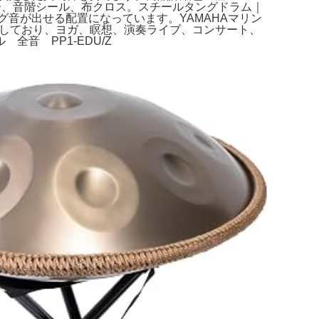
ダー、音階シール、布クロス。スチールタングドラム｜
ング音が出せる配置になっています。YAMAHAマリン
認しており、ヨガ、瞑想、演奏ライブ、コンサート、
音 PP1-EDU/Z