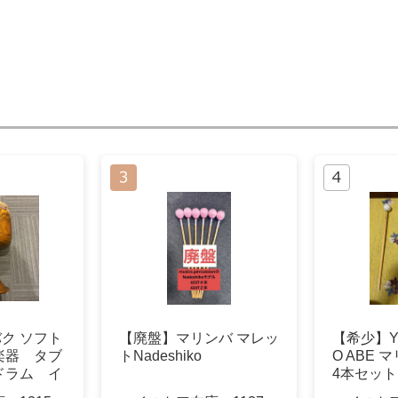
バク ソフト
【廃盤】マリンバ マレッ
【希少】YA
楽器 タブ
トNadeshiko
O ABE
ドラム イ
4本セット