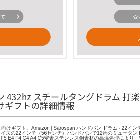
いて
受
る
 432hz スチールタングドラム 打楽器 A
人向けギフトの詳細情報
向けギフト。Amazon | Sarospan ハンドパン ドラム - 22インチ 9
サイズの22インチ（56センチ）ハンドパンで12音のミュータン
C4 D4 D5 F5 E4 F4 G4 A4 C5窒素ステンレス鋼素材の