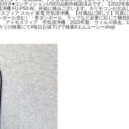
表示付き◾️コンディションUSED品動作確認済みです。【2022年製
空気清浄機 FU-P50-W。外箱に痛みございます。※リモコン
 アトモスフィア スカイ 家電 空気清浄機。【付属品に関して】
ボール含む）・巻ダンボール、ラップなど必要に応じて梱包致
イ アトモスフィア 空気清浄機 2022年製 ウィルス除去。1
リの検索にて#毎日お値下げで検索#エムユーシーshop