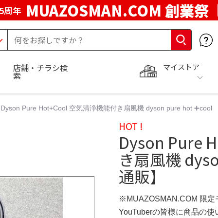
MUAZOSMAN.COM 創業祭
5周年
マイストア
店舗・チラシ検
索
Dyson Pure Hot+Cool 空気清浄機能付き扇風機 dyson pure hot ➕co
HOT !
Dyson Pur
き扇風機 dyson
通販】
※MUAZOSMAN.COM 限
YouTuberの皆様に商品