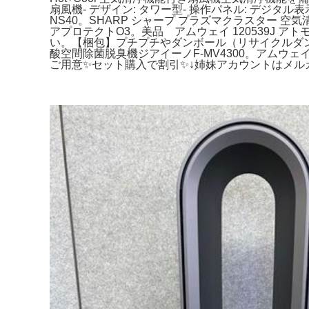
扇風機- デザイン: タワー型- 操作パネル: デジタル
NS40。SHARP シャープ プラズマクラスター 
アプロテクトO3。美品 アムウェイ 120539J
い。【梱包】プチプチやダンボール（リサイクルダン
酸空間除菌脱臭機ジアイーノF-MV4300。アムウェ
ご用意✨セット購入で割引✨↓姉妹アカウントはメルカ