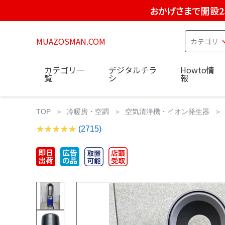
おかげさまで開設2
MUAZOSMAN.COM
カテゴリ一
デジタルチラ
Howto情
覧
シ
報
TOP
冷暖房・空調
空気清浄機・イオン発生器
(2715)