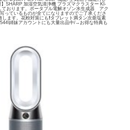
】SHARP 加湿空気清浄機 プラズマクラスター KI-
が欠品しております。ポータブル電解オゾン水生成器 アク
写真に写っているものが全てになりますのでご了承くださ
します。花粉対策にも❗️タブレット満タン次亜塩素
544\姉妹アカウントにも大量出品中/→お得な特典も