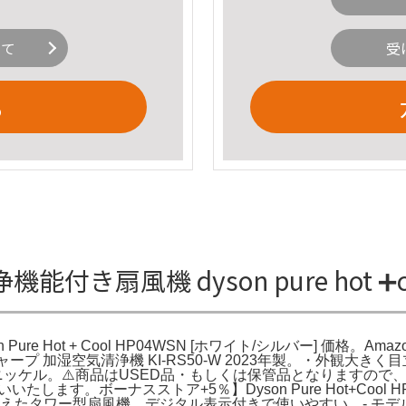
いて
受
る
空気清浄機能付き扇風機 dyson pure h
Pure Hot + Cool HP04WSN [ホワイト/シルバー] 価格。Amazon.c
ャープ 加湿空気清浄機 KI-RS50-W 2023年製。・外観
BNN ブラック/ニッケル。⚠️商品はUSED品・もしくは保管品とな
たします。ボーナスストア+5％】Dyson Pure Hot+Cool HP
たタワー型扇風機、デジタル表示付きで使いやすい。- モデル名: Dyso