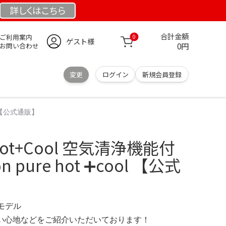
詳しくは
こちら
合計金額
ご利用案内
0
ゲスト様
0円
お問い合わせ
変更
ログイン
新規会員登録
ol 【公式通販】
e Hot+Cool 空気清浄機能付
 pure hot ➕cool 【公式
定モデル
の使い心地などをご紹介いただいております！