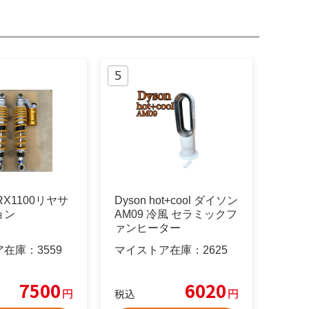
ZRX1100リヤサ
Dyson hot+cool ダイソン
ョン
AM09 冷風 セラミックフ
ァンヒーター
ア在庫：
3559
マイストア在庫：
2625
7500
6020
円
円
税込