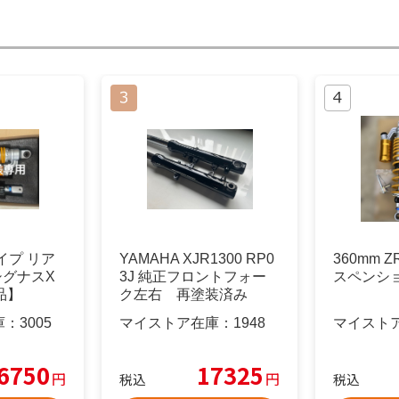
イプ リア
YAMAHA XJR1300 RP0
360mm 
 シグナスX
3J 純正フロントフォー
スペンシ
品】
ク左右 再塗装済み
庫：
3005
マイストア在庫：
1948
マイスト
6750
17325
円
円
税込
税込