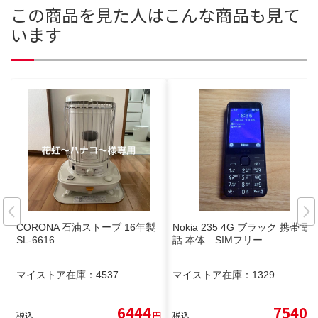
この商品を見た人はこんな商品も見て
います
CORONA 石油ストーブ 16年製
Nokia 235 4G ブラック 携帯電
SL-6616
話 本体 SIMフリー
マイストア在庫：
4537
マイストア在庫：
1329
6444
7540
税込
円
税込
円