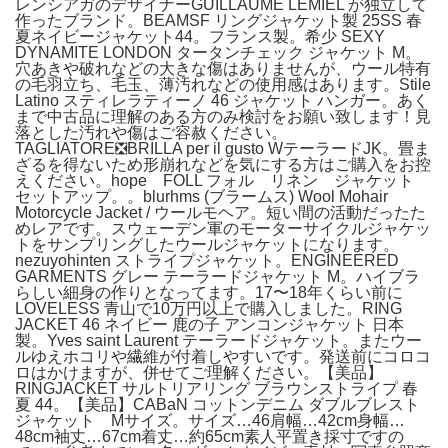
レンシアガのデザイナーGUILLAUME LEMIEL が独立して
作ったブランド。BEAMSF リングジャケット製 25SS 春
夏ネイビージャケット44。フランス製。希少 SEXY
DYNAMITE LONDON タータンチェック ジャケット M。
穴あきや破れなどの大きな傷はありませんが、ウール特有
の毛羽立ち、毛玉、薄汚れなどの使用感はあります。Stile
Latino スティレラティーノ 46 ジャケット ハンガー。あく
まで中古品に理解のある方のみ検討をお願い致します！見
落とした汚れや傷はご容赦ください。
TAGLIATORE❎BRILLA per il gusto WテーラードJK。畳ま
ざるを得ないため形崩れなどを気にする方はご購入をお控
えください。hope FOLL フォル リネン ジャケット
セットアップ。。blurhms (ブラームス) Wool Mohair
Motorcycle Jacket / ウールモヘア。短い間の活動だったた
めレアです。スウェーデン軍のモーターサイクルジャケッ
トをサンプリングしたウールジャケットになります。
nezuyohinten ストライプジャケット。ENGINEERED
GARMENTS グレー テーラードジャケット M。ハイブラ
らしい細身の作りとなってます。17〜18年くらい前に
LOVELESS 青山で10万円以上で購入しました。RING
JACKET 46 ネイビー 鹿の子 アンコンジャケット 日本
製。Yves saint Laurent テーラードジャケット。またウー
ルゆえホコリや繊維が付着しやすいです。発送前にコロコ
ロはかけますが、併せてご理解ください。【美品】
RINGJACKET サルトリアリング ブラウンストライプ 春
夏 44。【美品】CABaN コットンデニム ダブルブレスト
ジャケット Mサイズ。サイズ…46肩幅…42cm身幅…
48cm袖丈…67cm着丈…約65cm素人平置き採寸ですの