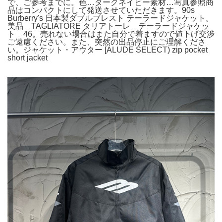
で、ご参考までに。色…ダークネイビー素材…写真参照商
品はコンパクトにして発送させていただきます。90s
Burberry's 日本製ダブルブレスト テーラードジャケット。
美品 TAGLIATORE タリアトーレ テーラードジャケッ
ト 46。売れない場合はまた自分で着ますので値下げ交渉
ご遠慮ください。また、突然の出品停止にご理解くださ
い。ジャケット・アウター [ALUDE SELECT) zip pocket
short jacket