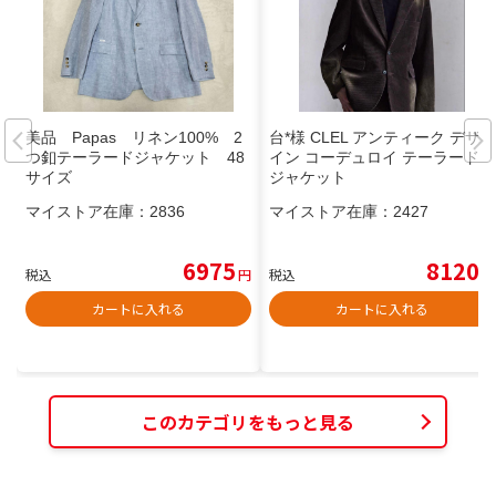
美品 Papas リネン100% 2
台*様 CLEL アンティーク デザ
つ釦テーラードジャケット 48
イン コーデュロイ テーラード
サイズ
ジャケット
マイストア在庫：
2836
マイストア在庫：
2427
6975
8120
税込
円
税込
円
カートに入れる
カートに入れる
このカテゴリをもっと見る