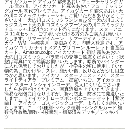
アイカツカード アイカツ 霧矢あおい フューチャリングガ
ール 天の川。アイカツカード 霧矢あおい フューチャリン
グガール 初代プレミアム。アイカツカード 霧矢あおい 天
の川コズミックカチューシャ。ご覧いただきありがとうご
ざいます！天の川コズミックワンショルダー天の川コズミ
ックスカート天の川コズミックブーツ天の川コズミックカ
チューシャ上記4点のセット売りになります。スターアニ
ス 11点セット。ご了承いただける方のみご購入お願いい
たします。サマーデイムーン サマーデイミラクル アイ
カツ WM 神崎美月 夏樹みくる。即購入歓迎です。ア
イカツ ユリカ ナイトメアカプリコーン ルーレット 当選品
カード。Amazon.co.jp: アイカツカード 初期 霧矢あおい
天の川コズミック。バラ売りの交渉ご遠慮ください；；状
態は写真にてご確認お願いいたします。暗所でバインダー
に入れ保管しておりましたが、小学生の頃に使用していた
物の為、白かけや、スレ、細かい傷、反りなどが少し目立
つかと思います。アイカツ スターフェスティバ スター
ライトティアラ プレミアム 星宮いちご。アイカツ カ
ード スターサンシャインコーデ。見えにくい点ございま
したらお声がけください、写真追加させていただきます。
簡易な梱包にはなりますが、折れ防止＋防水にて発送いた
します。【アイカツ】ローズボンボンコーデセット【紫吹
蘭】。アイカツ ゴスマジックコーデ。よろしくお願いい
たします。(^_ _^)♪種別···パック種別···シングルカード 複
数合計枚数/個数···4枚種別···構築済みデッキ／デッキパー
ツ