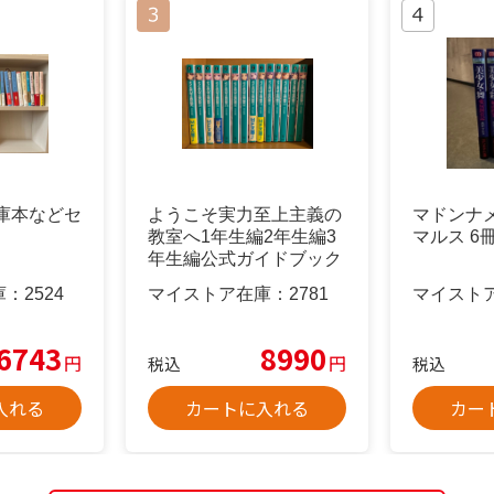
庫本などセ
ようこそ実力至上主義の
マドンナ
教室へ1年生編2年生編3
マルス 6
年生編公式ガイドブック
全巻セット
庫：
2524
マイストア在庫：
2781
マイスト
6743
8990
円
円
税込
税込
入れる
カートに入れる
カー