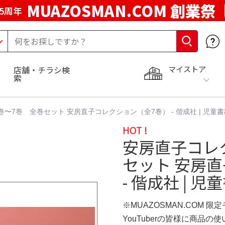
MUAZOSMAN.COM 創業祭
5周年
マイストア
店舗・チラシ検
索
〜7巻 全巻セット 安房直子コレクション（全7巻） - 偕成社 | 児童
HOT !
安房直子コレ
セット 安房
- 偕成社 | 
※MUAZOSMAN.COM 限
YouTuberの皆様に商品