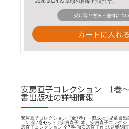
2026.08.24 22:58頃のお届け予定です。
受け取り方法・送料につ
カートに入れ
安房直子コレクション 1巻〜7
書出版社の詳細情報
安房直子コレクション（全7巻） - 偕成社 | 児童書出
ョン 全7巻セット : 安房直子: 本。安房直子コ
房直子コレクション 全7巻揃(安房直子作 北見葉胡画