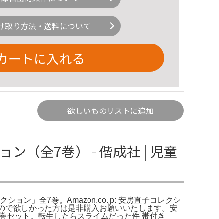
け取り方法・送料について
カートに入れる
欲しいものリストに追加
全7巻） - 偕成社 | 児童
ン」全7巻。Amazon.co.jp: 安房直子コレクシ
ですので欲しかった方は是非購入お願いいたします。安
22巻セット。転生したらスライムだった件 帯付き