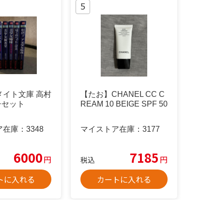
メイト文庫 高村
【たお】CHANEL CC C
冊セット
REAM 10 BEIGE SPF 50
ア在庫：
3348
マイストア在庫：
3177
6000
7185
円
円
税込
トに入れる
カートに入れる