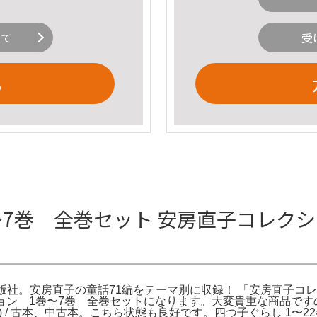
いて
受
る
巻 全巻セット 安房直子コレクション（
版社。安房直子の童話71編をテーマ別に収録！ 「安房直子コレクショ
レクション 1巻〜7巻 全巻セットになります。大変貴重な商品
) / 古本、中古本。こちら状態も良好です。四つ子ぐらし 1〜