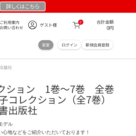
詳しくは
こちら
合計金額
ご利用案内
0
ゲスト様
0円
お問い合わせ
変更
ログイン
新規会員登録
書出版社
クション 1巻〜7巻 全巻
直子コレクション（全7巻）
児童書出版社
定モデル
の使い心地などをご紹介いただいております！