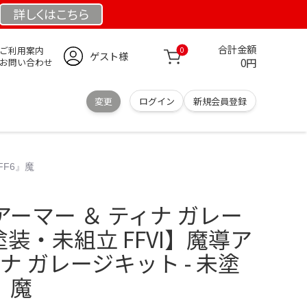
詳しくは
こちら
合計金額
ご利用案内
0
ゲスト様
0円
お問い合わせ
変更
ログイン
新規会員登録
FF6』魔
アーマー ＆ ティナ ガレー
塗装・未組立 FFVI】魔導ア
ナ ガレージキット - 未塗
』魔