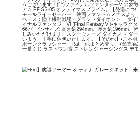
うございます！(^^)ファイナルファンタジーVI
アム PF SS-05 オプティマスプライム。【発送に
モールライトセーバー 映画ファントムメナスより 
ベース：陸上機動戦艦＜グランドダイオン＞ 「ダイアクロ
イナルファンタジーVI (Final Fantasy VI)•
66パーツ•サイズ: 高さ約294mm、長さ約196m
しみいただけます。スターウォーズ ダイカスト ダースベイダー 
いよう、丁寧に梱包いたします。【その他】•ご不明
ボーンクラッシャー。Rat Finkまとめ売り。•
一番くじ ラストワン賞 ストレンジャーシングス デ