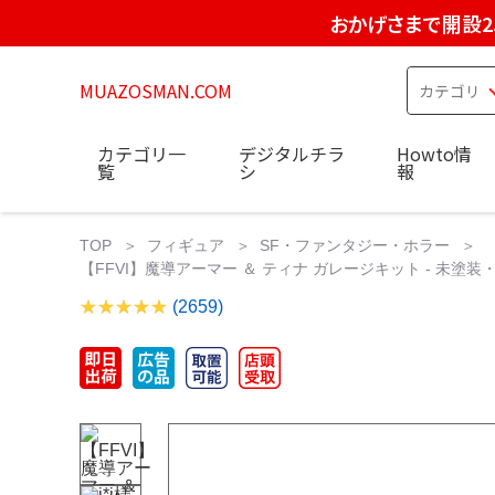
おかげさまで開設2
MUAZOSMAN.COM
カテゴリ一
デジタルチラ
Howto情
覧
シ
報
TOP
フィギュア
SF・ファンタジー・ホラー
【FFVI】魔導アーマー ＆ ティナ ガレージキット - 未塗装・
(2659)