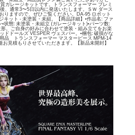
品質ガレージキットです。トランスフォーマー プレミ
ご購入後、通常3〜5日以内に発送いたします。ＳＷ ダース
りますので、ぜひご覧ください。DA-95 ロボット
ジキット - 未塗装・未組。【商品詳細】•作品名: ファ
クレジン•状態: 未塗装・未組立 (ガレージキット)•パーツ数:
た精密な造形。ご自身の好みに合わせて塗装・組み立てをお楽
ングデッドドールズ VESPER ヴェスパー。•梱包: 破損がな
 トランスフォーマー マスターピース MPM-14
。別途お見積もりさせていただきます。【新品未開封】