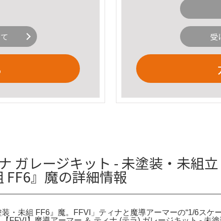
いて
受
る
ィナ ガレージキット - 未塗装・未組立 
 FF6』魔の詳細情報
 未塗装・未組 FF6』魔。FFVI」ティナと魔導アーマーの“1/6
FVI】魔導アーマー ＆ ティナ (テラ) ガレージキット - 