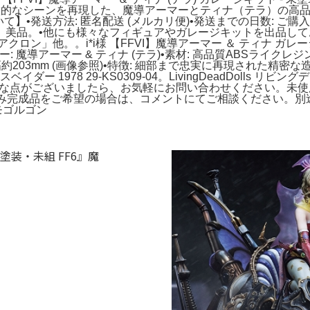
の象徴的なシーンを再現した、魔導アーマーとティナ（テラ）の高
ついて】•発送方法: 匿名配送 (メルカリ便)•発送までの日数: 
美品。•他にも様々なフィギュアやガレージキットを出品してお
ン」他。。i*i様 【FFVI】魔導アーマー ＆ ティナ ガレー
キャラクター: 魔導アーマー & ティナ (テラ)•素材: 高品質ABSライ
m、幅約203mm (画像参照)•特徴: 細部まで忠実に再現され
1978 29-KS0309-04。LivingDeadDolls リビ
な点がございましたら、お気軽にお問い合わせください。未使用品
塗装済み完成品をご希望の場合は、コメントにてご相談ください
モゴルゴン